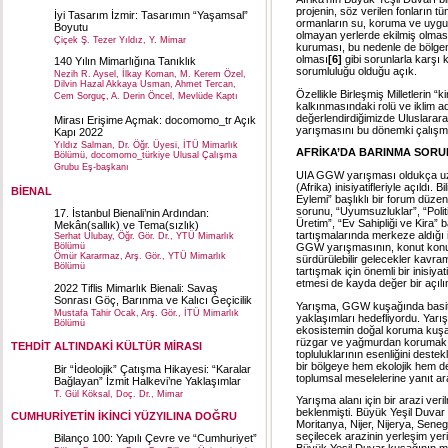
projenin, söz verilen fonların 
İyi Tasarım İzmir: Tasarımın “Yaşamsal”
ormanların su, koruma ve uygun
Boyutu
olmayan yerlerde ekilmiş olması)
Çiçek Ş. Tezer Yıldız, Y. Mimar
kuruması, bu nedenle de bölgen
olması
[6]
gibi sorunlarla karşı 
140 Yılın Mimarlığına Tanıklık
sorumluluğu olduğu açık.
Nezih R. Aysel, İlkay Koman, M. Kerem Özel,
Dilvin Hazal Akkaya Usman, Ahmet Tercan,
Özellikle Birleşmiş Milletlerin 
Cem Sorguç, A. Derin Öncel, Mevlüde Kaptı
kalkınmasındaki rolü ve iklim ad
değerlendirdiğimizde Uluslarara
Mirası Erişime Açmak: docomomo_tr Açık
yarışmasını bu dönemki çalışmala
Kapı 2022
Yıldız Salman, Dr. Öğr. Üyesi, İTÜ Mimarlık
AFRİKA’DA BARINMA SOR
Bölümü, docomomo_türkiye Ulusal Çalışma
Grubu Eş-başkanı
UIA GGW yarışması oldukça uzun
(Afrika) inisiyatifleriyle açıldı.
BİENAL
Eylemi” başlıklı bir forum düze
sorunu, “Uyumsuzluklar”, “Polit
17. İstanbul Bienali’nin Ardından:
Üretim”, “Ev Sahipliği ve Kira” ba
Mekân(sallık) ve Tema(sızlık)
tartışmalarında merkeze aldığı 
Serhat Ulubay, Öğr. Gör. Dr., YTÜ Mimarlık
GGW yarışmasının, konut konus
Bölümü
Ömür Kararmaz, Arş. Gör., YTÜ Mimarlık
sürdürülebilir gelecekler kavra
Bölümü
tartışmak için önemli bir inisiya
etmesi de kayda değer bir açılı
2022 Tiflis Mimarlık Bienali: Savaş
Sonrası Göç, Barınma ve Kalıcı Geçicilik
Yarışma, GGW kuşağında basit v
Mustafa Tahir Ocak, Arş. Gör., İTÜ Mimarlık
yaklaşımları hedefliyordu. Yar
Bölümü
ekosistemin doğal koruma kuşak
rüzgar ve yağmurdan korumak, k
TEHDİT ALTINDAKİ KÜLTÜR MİRASI
topluluklarının esenliğini dest
bir bölgeye hem ekolojik hem d
Bir “İdeolojik” Çatışma Hikayesi: “Karalar
toplumsal meselelerine yanıt a
Bağlayan” İzmit Halkevi’ne Yaklaşımlar
T. Gül Köksal, Doç. Dr., Mimar
Yarışma alanı için bir arazi ve
beklenmişti. Büyük Yeşil Duvar k
CUMHURİYETİN İKİNCİ YÜZYILINA DOĞRU
Moritanya, Nijer, Nijerya, Seneg
seçilecek arazinin yerleşim yeri 
Bilanço 100: Yapılı Çevre ve “Cumhuriyet”