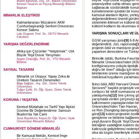
Büyük Yeşil Duvar kuşağının mi
Bülent Batuman, Doç. Dr., Bilkent Üniversitesi
potansiyeline sahip olması gere
Kentsel Tasarım ve Peyzaj Mimarlığı Bölümü
sağlanacak sürdürülebilir konut
Başkanı
kümelenmenin içindeki bir konutu
kamusal alanların ilişkisi, yerle
MİMARLIK ELEŞTİRİSİ
değerlendirilmesi önemli görül
Katmanlararası Müzakere: AKM
sisteminin iklimsel ve kültürel 
Cumhurbaşkanlığı Senfoni Orkestrası
kültürel kodların da okunması te
Konser Salonu
YARIŞMA SONUÇLARI VE Ü
Lale Özgenel, Prof. Dr., ODTÜ Mimarlık
Fakültesi
GGW yarışması jürisi
[9]
6-8 Ar
değerlendirdi. Jüri, raporunda
[1
YARIŞMA DEĞERLENDİRME
projenin ödül ve mansiyon grub
Afrika için Çözümler “Yetiştirmek”: UIA
yaparken derecelere ve Türkiye
Büyük Yeşil Duvar Yarışması
Birincilik ödülü, Burkina Faso'da
Ayşen Ciravoğlu, Prof. Dr., YTÜ Mimarlık
Mimarlık Üniversitesi'nden (KSUC
Bölümü
konfigürasyonu yoluyla tipoloji
SAYISAL TASARIM
doğru bir öneri" olduğu için birin
birimlerinin üreme mantığının d
Mimarlık ve Ütopya: Yapay Zeka ile
mekânsal koşullarını yaratması
Üretken Tasarım Denemeleri
Bilge Sağlam , Arş. Gör., Ostim Teknik
İkinci ödül, ABD Harvard Üniv
Üniversitesi
Serüveni”’ başlıklı projesiyle ve
Tuğçe Çelik, Dr. Öğr. Üyesi, Ostim Teknik
zorlayıcı bir teklif sunmasına 
Üniversitesi
yaklaşımıyla
[12]
öne çıkmış gör
yarışmada verilen çerçeveyi aş
KORUMA / YAŞATMA
kalkınmanın yapıtaşlarından biri
Üniversitesi’nden Tian Haora
Kentsel Müdahale ve Tarihî Yapı İlişkisi
ve Ren Zhonglong danışmanlığında
Üzerine Bir Değerlendirme: Samsun
göre
[13]
koloni projesinin özelli
İlkadım’da Yalı Cami
genişleme ve birbirine bağlanma
Suna Büyükkılıç Koşun,Dr. Öğr. Üyesi, Uşak
yeşil duvarın Büyük Yeşil Duvar
Üniversitesi Mimarlık Bölümü
tekniğinin sadeliğinin katılımı 
CUMHURİYET DÖNEMİ MİMARLIĞI
katkısıyla geliştirilmesi nedeni
olsa da özgün önerileriyle zihinl
Bir Kamusal Mekân, Kentsel İmge