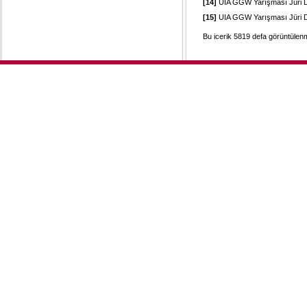
[14]
UIA GGW Yarışması Jüri D
[15]
UIA GGW Yarışması Jüri D
Bu icerik 5819 defa görüntülenmi