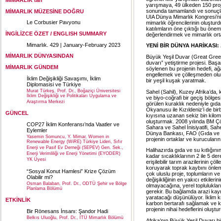
MİMARLIK'tan
yarışmaya, 49 ülkeden 150 proje
sonunda tamamlandı ve sonuçla
MİMARLIK MÜZESİNE DOĞRU
UIA Dünya Mimarlık Kongresi’ni
Le Corbusier Pavyonu
mimarlık öğrencilerinin oluştu
katılımların öne çıktığı bu önem
İNGİLİZCE ÖZET / ENGLISH SUMMARY
değerlendirmek ve mimarlık or
Mimarlık. 429 | January-February 2023
YENİ BİR DÜNYA HARİKASI
MİMARLIK DÜNYASINDAN
Büyük Yeşil Duvar (Great Gree
duvarı” yetiştirme projesi. Başar
MİMARLIK GÜNDEM
söylenen bu projenin hedefi, ağa
engellemek ve çölleşmeden olums
İklim Değişikliği Savaşımı, İklim
bir yeşil kuşak yaratmak.
Diplomasisi ve Türkiye
Murat Türkeş, Prof. Dr., Boğaziçi Üniversitesi
Sahel (Sahil), Kuzey Afrika’da
İklim Değişikliği ve Politikaları Uygulama ve
ve biyo-coğrafi bir geçiş bölgesi
Araştırma Merkezi
görülen kuraklık nedeniyle gıda 
Okyanusu ile Kızıldeniz’i de bir
GÜNCEL
kıyısına uzanan sekiz bin kilome
oluşturmak. 2008 yılında BM 
COP27 İklim Konferansı’nda Vaatler ve
Sahara ve Sahel İnisiyatifi, Sahe
Eylemler
Dünya Bankası, FAO (Gıda ve Tar
Yasemin Somuncu, Y. Mimar, Women in
projenin ortaklar ve kurucuların
Renewable Energy (WiRE) Türkiye Lideri, Sıfır
Enerji ve Pasif Ev Derneği (SEPEV) Gen. Sek.,
Halihazırda gıda ve su kıtlığını
Enerji Verimliliği ve Enerji Yönetimi (EYODER)
kadar sıcaklıklarının 2 ile 5 d
YK Üyesi
erişilebilir tarım arazilerinin ç
koruyarak toprak kaybını önleme
“Sosyal Konut Hamlesi” Krize Çözüm
çok uluslu proje, toplumların ve 
Olabilir mi?
değişikliğinin en yakıcı etkileri
Osman Balaban, Prof. Dr., ODTÜ Şehir ve Bölge
olmayacağına, yerel toplulukla
Planlama Bölümü
gerekir. Bu bağlamda arazi kayna
yaratacağı düşünülüyor. İklim kri
ETKİNLİK
karbon bertarafı sağlamak ve küç
projenin nihai hedeflerini oluştu
Bir Rönesans İnsanı: Şandor Hadi
Belkıs Uluoğlu, Prof. Dr., İTÜ Mimarlık Bölümü
Afrika’nın Büyük Yeşil Duvarı 