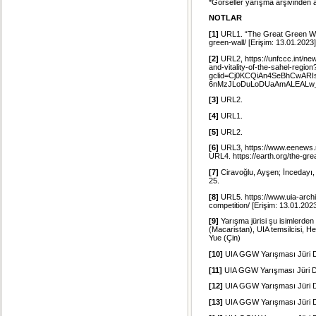
*Görseller yarışma arşivinden a
NOTLAR
[1]
URL1. “The Great Green Wall
green-wall/ [Erişim: 13.01.2023]
[2]
URL2, https://unfccc.int/ne
and-vitality-of-the-sahel-region
gclid=Cj0KCQiAn4SeBhCwAR
6nMzJLoDuLoDUaAmALEALw_wc
[3]
URL2.
[4]
URL1.
[5]
URL2.
[6]
URL3, https://www.eenews.net
URL4. https://earth.org/the-gre
[7]
Ciravoğlu, Ayşen; İncedayı, 
25.
[8]
URL5. https://www.uia-archi
competition/ [Erişim: 13.01.202
[9]
Yarışma jürisi şu isimlerden
(Macaristan), UIA temsilcisi,
Yue (Çin)
[10]
UIA GGW Yarışması Jüri De
[11]
UIA GGW Yarışması Jüri D
[12]
UIA GGW Yarışması Jüri D
[13]
UIA GGW Yarışması Jüri D