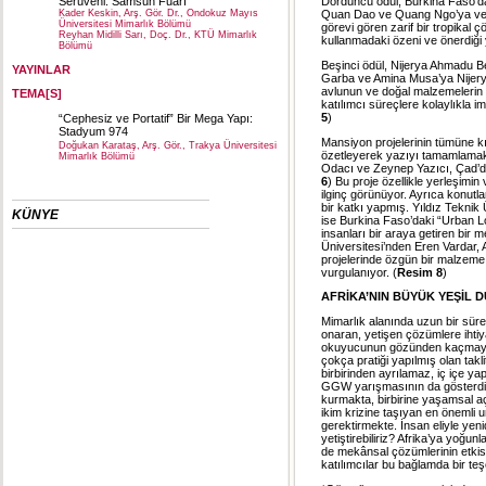
Serüveni: Samsun Fuarı
Dördüncü ödül, Burkina Faso’da 
Kader Keskin, Arş. Gör. Dr., Ondokuz Mayıs
Quan Dao ve Quang Ngo’ya veril
Üniversitesi Mimarlık Bölümü
görevi gören zarif bir tropika
Reyhan Midilli Sarı, Doç. Dr., KTÜ Mimarlık
kullanmadaki özeni ve önerdiği y
Bölümü
Beşinci ödül, Nijerya Ahmadu 
YAYINLAR
Garba ve Amina Musa’ya Nijerya’d
avlunun ve doğal malzemelerin k
TEMA[S]
katılımcı süreçlere kolaylıkla i
5
)
“Cephesiz ve Portatif” Bir Mega Yapı:
Stadyum 974
Mansiyon projelerinin tümüne k
Doğukan Karataş, Arş. Gör., Trakya Üniversitesi
özetleyerek yazıyı tamamlamak
Mimarlık Bölümü
Odacı ve Zeynep Yazıcı, Çad’da 
6
) Bu proje özellikle yerleşimi
ilginç görünüyor. Ayrıca konutla
bir katkı yapmış. Yıldız Tekni
KÜNYE
ise Burkina Faso’daki “Urban Lo
insanları bir araya getiren bir 
Üniversitesi’nden Eren Vardar, 
projelerinde özgün bir malzeme
vurgulanıyor. (
Resim 8
)
AFRİKA’NIN BÜYÜK YEŞİL
Mimarlık alanında uzun bir süred
onaran, yetişen çözümlere ihtiy
okuyucunun gözünden kaçmayac
çokça pratiği yapılmış olan takli
birbirinden ayrılamaz, iç içe y
GGW yarışmasının da gösterdiği 
kurmakta, birbirine yaşamsal aç
ikim krizine taşıyan en önemli 
gerektirmekte. İnsan eliyle yen
yetiştirebiliriz? Afrika’ya yo
de mekânsal çözümlerinin etkis
katılımcılar bu bağlamda bir te