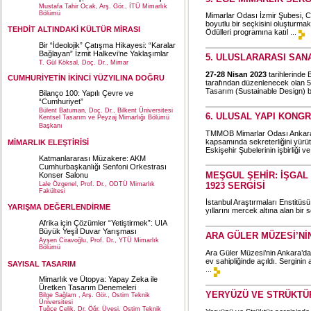
Mustafa Tahir Ocak, Arş. Gör., İTÜ Mimarlık
Bölümü
Mimarlar Odası İzmir Şubesi, Cu
boyutlu bir seçkisini oluşturmak
TEHDİT ALTINDAKİ KÜLTÜR MİRASI
Ödülleri programına katıl ...
Bir “İdeolojik” Çatışma Hikayesi: “Karalar
Bağlayan” İzmit Halkevi’ne Yaklaşımlar
5. ULUSLARARASI SAN
T. Gül Köksal, Doç. Dr., Mimar
27-28 Nisan 2023
tarihlerinde 
CUMHURİYETİN İKİNCİ YÜZYILINA DOĞRU
tarafından düzenlenecek olan 5
Tasarım (Sustainable Design) ba
Bilanço 100: Yapılı Çevre ve
“Cumhuriyet”
Bülent Batuman, Doç. Dr., Bilkent Üniversitesi
6. ULUSAL YAPI KONGR
Kentsel Tasarım ve Peyzaj Mimarlığı Bölümü
Başkanı
TMMOB Mimarlar Odası Ankara Ş
kapsamında sekreterliğini yürüt
MİMARLIK ELEŞTİRİSİ
Eskişehir Şubelerinin işbirliği v
Katmanlararası Müzakere: AKM
Cumhurbaşkanlığı Senfoni Orkestrası
MEŞGUL ŞEHİR: İŞGAL 
Konser Salonu
1923 SERGİSİ
Lale Özgenel, Prof. Dr., ODTÜ Mimarlık
Fakültesi
İstanbul Araştırmaları Enstitüs
YARIŞMA DEĞERLENDİRME
yıllarını mercek altına alan bir 
Afrika için Çözümler “Yetiştirmek”: UIA
Büyük Yeşil Duvar Yarışması
ARA GÜLER MÜZESİ’Nİ
Ayşen Ciravoğlu, Prof. Dr., YTÜ Mimarlık
Bölümü
Ara Güler Müzesi’nin Ankara’dak
ev sahipliğinde açıldı. Serginin
SAYISAL TASARIM
...
Mimarlık ve Ütopya: Yapay Zeka ile
Üretken Tasarım Denemeleri
YERYÜZÜ VE STRÜKTÜR
Bilge Sağlam , Arş. Gör., Ostim Teknik
Üniversitesi
Tuğçe Çelik, Dr. Öğr. Üyesi, Ostim Teknik