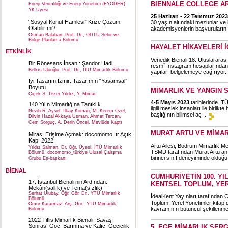
BIENNALE COLLEGE AR
Enerji Verimliliği ve Enerji Yönetimi (EYODER)
YK Üyesi
25 Haziran - 22 Temmuz 2023
“Sosyal Konut Hamlesi” Krize Çözüm
30 yaşın altındaki mezunlar ve l
Olabilir mi?
akademisyenlerin başvurularını
Osman Balaban, Prof. Dr., ODTÜ Şehir ve
Bölge Planlama Bölümü
HAYALET HİKAYELERİ İ
ETKİNLİK
Venedik Bienali 18. Uluslararas
Bir Rönesans İnsanı: Şandor Hadi
resmî Instagram hesaplarından y
Belkıs Uluoğlu, Prof. Dr., İTÜ Mimarlık Bölümü
yapıları belgelemeye çağırıyor. 
İyi Tasarım İzmir: Tasarımın “Yaşamsal”
Boyutu
MİMARLIK VE YANGIN
Çiçek Ş. Tezer Yıldız, Y. Mimar
4-5 Mayıs 2023
tarihlerinde İT
140 Yılın Mimarlığına Tanıklık
ilgili meslek insanları ile birl
Nezih R. Aysel, İlkay Koman, M. Kerem Özel,
başlığının bilimsel aç ...
Dilvin Hazal Akkaya Usman, Ahmet Tercan,
Cem Sorguç, A. Derin Öncel, Mevlüde Kaptı
MURAT ARTU VE MİMAR
Mirası Erişime Açmak: docomomo_tr Açık
Kapı 2022
Artu Ailesi, Bodrum Mimarlık 
Yıldız Salman, Dr. Öğr. Üyesi, İTÜ Mimarlık
TSMD tarafından Murat Artu anısı
Bölümü, docomomo_türkiye Ulusal Çalışma
birinci sınıf deneyiminde olduğu 
Grubu Eş-başkanı
BİENAL
CUMHURİYETİN 100. Y
17. İstanbul Bienali’nin Ardından:
KENTSEL TOPLUM, YER
Mekân(sallık) ve Tema(sızlık)
Serhat Ulubay, Öğr. Gör. Dr., YTÜ Mimarlık
İdealKent Yayınları tarafından 
Bölümü
Toplum, Yerel Yönetimler kitap d
Ömür Kararmaz, Arş. Gör., YTÜ Mimarlık
kavramının bütüncül şekillenmesi
Bölümü
2022 Tiflis Mimarlık Bienali: Savaş
Sonrası Göç, Barınma ve Kalıcı Geçicilik
5. EGE MİMARLIK SERG