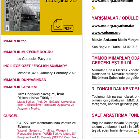
www.mo.org.tr/etkinlikler
OCAK-ŞUBAT 2023
YARIŞMALAR / ÖDÜLLE
www.mo.org.tr/yarismalar
www.yarismo.org
Mekân Anlatımı Metin Yarışm
MİMARLIK'tan
Son Başvuru Tarihi: 13.02.202 .
MİMARLIK MÜZESİNE DOĞRU
TMMOB MİMARLAR ODASI
Le Corbusier Pavyonu
GERÇEKLEŞTİRİLDİ
İNGİLİZCE ÖZET / ENGLISH SUMMARY
Mimarlar Odası Merkez Yöneti
Mimarlık. 429 | January-February 2023
planlanan “II. Mimarlık Mesleğe
Büyükkent Şubesinde gerçekleş
MİMARLIK DÜNYASINDAN
MİMARLIK GÜNDEM
3. ZONGULDAK KENT 
İklim Değişikliği Savaşımı, İklim
Toplumun bir parçası olarak onun
Diplomasisi ve Türkiye
olması için çabalayan TMMOB, sor
Murat Türkeş, Prof. Dr., Boğaziçi Üniversitesi
tartışmak, öneriler geliştirip y
İklim Değişikliği ve Politikaları Uygulama ve
Araştırma Merkezi
SALT ARAŞTIRMA FONL
GÜNCEL
Bugüne kadar toplam 68 projeye d
COP27 İklim Konferansı’nda Vaatler ve
toplum ve ekonomi tarihi ile 195
Eylemler
teşvik eden fonlar ile kurum ...
Yasemin Somuncu, Y. Mimar, Women in
Renewable Energy (WiRE) Türkiye Lideri, Sıfır
Enerji ve Pasif Ev Derneği (SEPEV) Gen. Sek.,