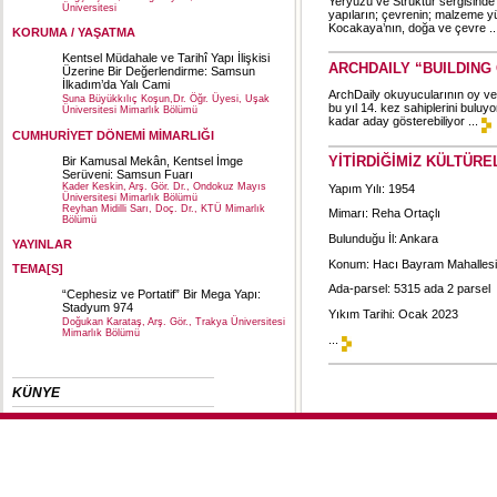
Yeryüzü ve Strüktür sergisinde
Üniversitesi
yapıların; çevrenin; malzeme yüze
Kocakaya’nın, doğa ve çevre ..
KORUMA / YAŞATMA
Kentsel Müdahale ve Tarihî Yapı İlişkisi
ARCHDAILY “BUILDING
Üzerine Bir Değerlendirme: Samsun
İlkadım’da Yalı Cami
ArchDaily okuyucularının oy vere
Suna Büyükkılıç Koşun,Dr. Öğr. Üyesi, Uşak
bu yıl 14. kez sahiplerini buluy
Üniversitesi Mimarlık Bölümü
kadar aday gösterebiliyor ...
CUMHURİYET DÖNEMİ MİMARLIĞI
YİTİRDİĞİMİZ KÜLTÜRE
Bir Kamusal Mekân, Kentsel İmge
Serüveni: Samsun Fuarı
Kader Keskin, Arş. Gör. Dr., Ondokuz Mayıs
Yapım Yılı: 1954
Üniversitesi Mimarlık Bölümü
Reyhan Midilli Sarı, Doç. Dr., KTÜ Mimarlık
Mimarı: Reha Ortaçlı
Bölümü
Bulunduğu İl: Ankara
YAYINLAR
Konum: Hacı Bayram Mahallesi
TEMA[S]
Ada-parsel: 5315 ada 2 parsel
“Cephesiz ve Portatif” Bir Mega Yapı:
Stadyum 974
Yıkım Tarihi: Ocak 2023
Doğukan Karataş, Arş. Gör., Trakya Üniversitesi
Mimarlık Bölümü
...
KÜNYE