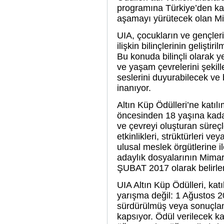
programına Türkiye’den katı
aşamayı yürütecek olan Mim
UIA, çocukların ve gençleri
ilişkin bilinçlerinin gelişti
Bu konuda bilinçli olarak ye
ve yaşam çevrelerini şekill
seslerini duyurabilecek ve 
inanıyor.
Altın Küp Ödülleri’ne katıl
öncesinden 18 yaşına kadar
ve çevreyi oluşturan süreçl
etkinlikleri, strüktürleri ve
ulusal meslek örgütlerine i
adaylık dosyalarının Mimar
ŞUBAT 2017 olarak belirle
UIA Altın Küp Ödülleri, katı
yarışma değil: 1 Ağustos 20
sürdürülmüş veya sonuçland
kapsıyor. Ödül verilecek kat