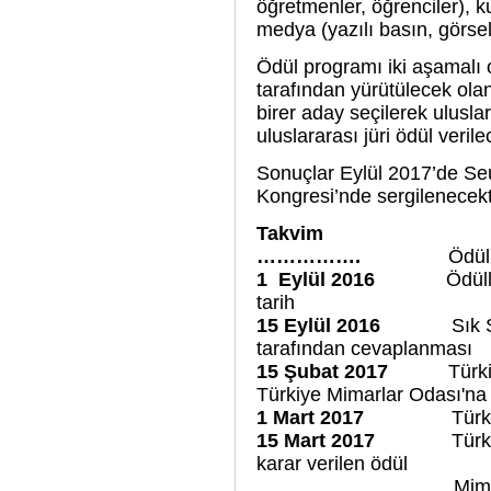
öğretmenler, öğrenciler), ku
medya (yazılı basın, görsel
Ödül programı iki aşamalı o
tarafından yürütülecek olan
birer aday seçilerek ulusla
uluslararası jüri ödül veril
Sonuçlar Eylül 2017’de Seu
Kongresi’nde sergilenecekti
Takvim
…………….
Ödül
1 Eylül 2016
Ödüll
tarih
15 Eylül 2016
Sık Sor
tarafından cevaplanması
15 Şubat 2017
Türk
Türkiye Mimarlar Odası'na i
1 Mart 2017
Türk
15 Mart 2017
Türk
karar verilen ödül
Mimarlar Odası ve