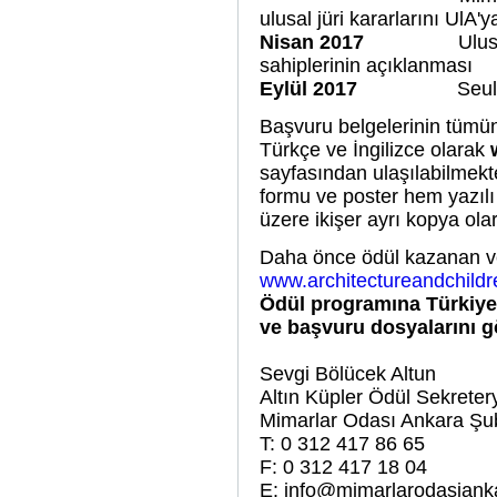
ulusal jüri kararlarını UlA'y
Nisan 2017
Ulus
sahiplerinin açıklanması
Eylül 2017
Seul
Başvuru belgelerinin tümüne
Türkçe ve İngilizce olarak
sayfasından ulaşılabilmekt
formu ve poster hem yazılı
üzere ikişer ayrı kopya ola
Daha önce ödül kazanan ve 
www.architectureandchildr
Ödül programına Türkiye’
ve başvuru dosyalarını g
Sevgi Bölücek Altun
Altın Küpler Ödül Sekreter
Mimarlar Odası Ankara Şu
T: 0 312 417 86 65
F: 0 312 417 18 04
E: info@mimarlarodasiank