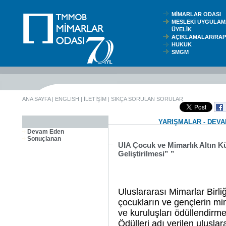
MİMARLAR ODASI
MESLEKİ UYGUL
ÜYELİK
AÇIKLAMALAR/RA
HUKUK
SMGM
ANA SAYFA
|
ENGLISH
|
İLETİŞİM
|
SIKÇA SORULAN SORULAR
YARIŞMALAR - DEV
Devam Eden
Sonuçlanan
UIA Çocuk ve Mimarlık Altın Kü
Geliştirilmesi” ”
Uluslararası Mimarlar Birl
çocukların ve gençlerin mima
ve kuruluşları ödüllendirm
Ödülleri adı verilen ulusla