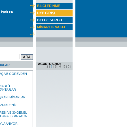
BİLGİ EDİNME
İLİŞKİLER
ÜYE GİRİŞİ
BELGE SORGU
MİMARLIK VAKFI
AĞUSTOS 2026
MALAR
1
|
2
|
3
|
4
|
5
|
6
|
RAÇ VE GÖREVDEN
TOKOLÜ
VANTAJLAR
ŞKANI MİMARLAR
AN AKDENİZ
RESİ VE 30.GENEL
LONA-İSPANYA’DA
IYLA ANIYOR,