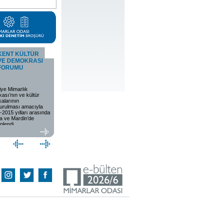
KENT KÜLTÜR
KIYI
ULUSAL MIMARI
VE DEMOKRASI
BÖLGELERINDE
KORUMA PROJE
FORUMU
MIMARLIK
VE UYG.
SEMPOZYUMU
iye Mimarlık
16 Aralık 2017'de
7. Ulusal Mimari Koruma
ikası’nın ve kültür
Antalya’da “Kıyı
Proje ve Uygulamaları
ikalarının
Bölgelerinde Mimarlık:
Sempozyumu 22-23 Eylül
turulması amacıyla
Akdeniz’in Doğa ve Kültür
2023 tarihinde Mimarlar
-2015 yılları arasında
Değerleri Risk Altında!”
Odası İstanbul Büyükkent
a ve Mardin’de
paneli düzenlendi.
Şubesi’nde
nlendi.
gerçekleştirilecektir.