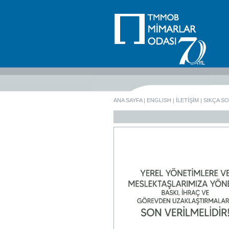
ANA SAYFA
|
ENGLISH
|
İLETİŞİM
|
SIKÇA S