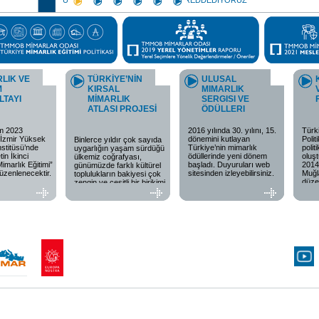
LIK VE
TÜRKİYE’NİN
ULUSAL
M
KIRSAL
MIMARLIK
LTAYI
MİMARLIK
SERGISI VE
ATLASI PROJESİ
ÖDÜLLERI
m 2023
2016 yılında 30. yılını, 15.
Türk
e İzmir Yüksek
dönemini kutlayan
Polit
Binlerce yıldır çok sayıda
nstitüsü’nde
Türkiye’nin mimarlık
polit
uygarlığın yaşam sürdüğü
in İkinci
ödüllerinde yeni dönem
oluş
ülkemiz coğrafyası,
imarlık Eğitimi”
başladı. Duyuruları web
2014
günümüzde farklı kültürel
düzenlenecektir.
sitesinden izleyebilirsiniz.
Muğl
toplulukların bakiyesi çok
düze
zengin ve çeşitli bir birikimi
barındırmaktadır. TMMOB
Mimarlar Odası olarak bu
birikimimizin, diğer bir
deyişle “mirasımızın”
doğal ve kültürel çevre ile
bir bütün olarak korunması
için kuruluşumuzdan
itibaren geçen 70 yıllık
süreçte yoğun çaba
harcadık ve
harcamaktayız. Söz
konusu birikimi arkeolojik
sitlerden, anıt yapılara,
endüstriyel ve modern
mirastan, tarihi
kentsel/kırsal peyzajlara