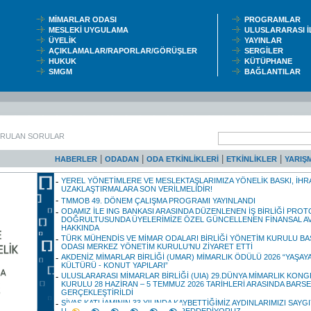
MİMARLAR ODASI
PROGRAMLAR
MESLEKİ UYGULAMA
ULUSLARARASI 
ÜYELİK
YAYINLAR
AÇIKLAMALAR/RAPORLAR/GÖRÜŞLER
SERGİLER
HUKUK
KÜTÜPHANE
SMGM
BAĞLANTILAR
ORULAN SORULAR
|
|
|
|
HABERLER
ODADAN
ODA ETKİNLİKLERİ
ETKİNLİKLER
YARIŞ
YEREL YÖNETİMLERE VE MESLEKTAŞLARIMIZA YÖNELİK BASKI, İH
UZAKLAŞTIRMALARA SON VERİLMELİDİR!
TMMOB 49. DÖNEM ÇALIŞMA PROGRAMI YAYINLANDI
ODAMIZ İLE ING BANKASI ARASINDA DÜZENLENEN İŞ BİRLİĞİ PRO
DOĞRULTUSUNDA ÜYELERİMİZE ÖZEL GÜNCELLENEN FİNANSAL A
HAKKINDA
TÜRK MÜHENDİS VE MİMAR ODALARI BİRLİĞİ YÖNETİM KURULU BA
ODASI MERKEZ YÖNETİM KURULU’NU ZİYARET ETTİ
AKDENİZ MİMARLAR BİRLİĞİ (UMAR) MİMARLIK ÖDÜLÜ 2026 “YAŞAY
KÜLTÜRÜ - KONUT YAPILARI”
ULUSLARARASI MİMARLAR BİRLİĞİ (UIA) 29.DÜNYA MİMARLIK KONG
KURULU 28 HAZİRAN – 5 TEMMUZ 2026 TARİHLERİ ARASINDA BARSE
GERÇEKLEŞTİRİLDİ
SİVAS KATLİAMININ 33.YILINDA KAYBETTİĞİMİZ AYDINLARIMIZI SAYG
UYGARLAŞMA KARŞITI ANLAYIŞI REDDEDİYORUZ