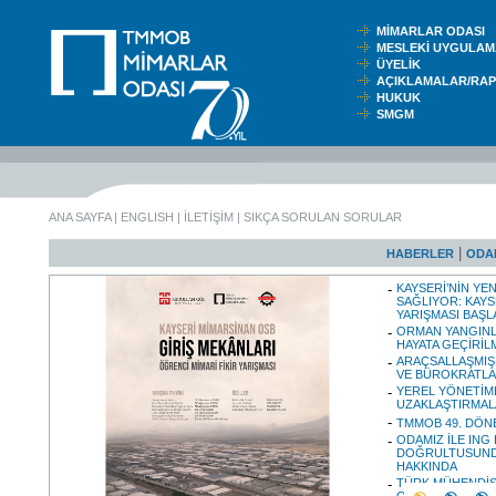
MİMARLAR ODASI
MESLEKİ UYGUL
ÜYELİK
AÇIKLAMALAR/RA
HUKUK
SMGM
ANA SAYFA
|
ENGLISH
|
İLETİŞİM
|
SIKÇA SORULAN SORULAR
|
HABERLER
ODA
KAYSERİ’NİN YEN
SAĞLIYOR: KAYS
YARIŞMASI BAŞL
ORMAN YANGINL
HAYATA GEÇİRİL
ARAÇSALLAŞMIŞ 
VE BÜROKRATLAR
YEREL YÖNETİML
UZAKLAŞTIRMALA
TMMOB 49. DÖN
ODAMIZ İLE ING
DOĞRULTUSUNDA
HAKKINDA
TÜRK MÜHENDİS 
ODASI MERKEZ Y