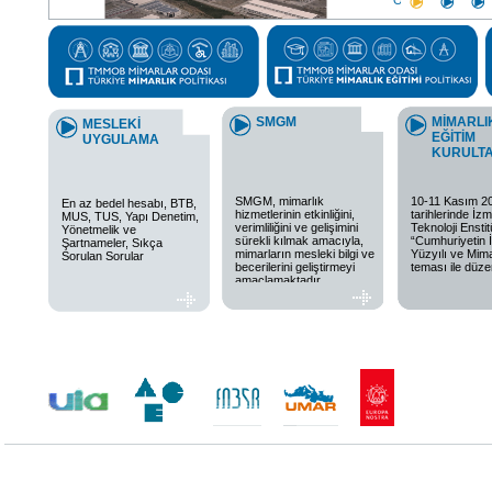
SMGM
MİMARLI
MESLEKİ
EĞİTİM
UYGULAMA
KURULTA
SMGM, mimarlık
10-11 Kasım 2
En az bedel hesabı, BTB,
hizmetlerinin etkinliğini,
tarihlerinde İz
MUS, TUS, Yapı Denetim,
verimliliğini ve gelişimini
Teknoloji Ensti
Yönetmelik ve
sürekli kılmak amacıyla,
“Cumhuriyetin İ
Şartnameler, Sıkça
mimarların mesleki bilgi ve
Yüzyılı ve Mima
Sorulan Sorular
becerilerini geliştirmeyi
teması ile düze
amaçlamaktadır.