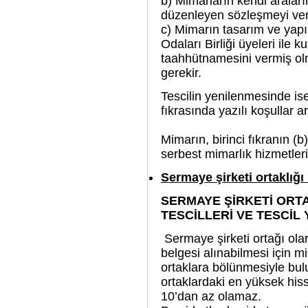
b) Mimarların kendi araların
düzenleyen sözleşmeyi ver
c) Mimarın tasarım ve yapı 
Odaları Birliği üyeleri ile k
taahhütnamesini vermiş ol
gerekir.
Tescilin yenilenmesinde is
fıkrasında yazılı koşullar ar
Mimarın, birinci fıkranın (b)
serbest mimarlık hizmetleri
Sermaye şirketi ortaklığ
SERMAYE ŞİRKETİ ORTA
TESCİLLERİ VE TESCİL
Sermaye şirketi ortağı ola
belgesi alınabilmesi için m
ortaklara bölünmesiyle bu
ortaklardaki en yüksek his
10’dan az olamaz.