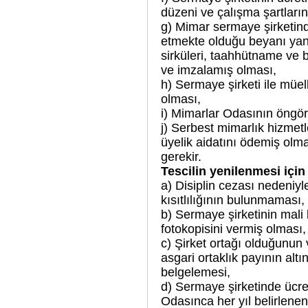
düzeni ve çalışma şartları
g) Mimar sermaye şirketind
etmekte olduğu beyanı ya
sirküleri, taahhütname ve
ve imzalamış olması,
h) Sermaye şirketi ile müel
olması,
i) Mimarlar Odasının öngör
j) Serbest mimarlık hizmetle
üyelik aidatını ödemiş olma
gerekir.
Tescilin yenilenmesi için 
a) Disiplin cezası nedeniyl
kısıtlılığının bulunmaması,
b) Sermaye şirketinin mali 
fotokopisini vermiş olması,
c) Şirket ortağı olduğunun
asgari ortaklık payının al
belgelemesi,
d) Sermaye şirketinde ücre
Odasınca her yıl belirlene