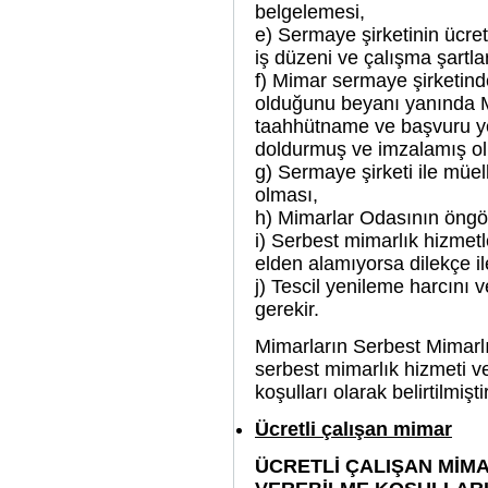
belgelemesi,
e) Sermaye şirketinin ücret
iş düzeni ve çalışma şartl
f) Mimar sermaye şirketind
olduğunu beyanı yanında M
taahhütname ve başvuru ye
doldurmuş ve imzalamış o
g) Sermaye şirketi ile müel
olması,
h) Mimarlar Odasının öngör
i) Serbest mimarlık hizmetl
elden alamıyorsa dilekçe i
j) Tescil yenileme harcını 
gerekir.
Mimarların Serbest Mimarlı
serbest mimarlık hizmeti v
koşulları olarak belirtilmiştir
Ücretli çalışan mimar
ÜCRETLİ ÇALIŞAN MİMA