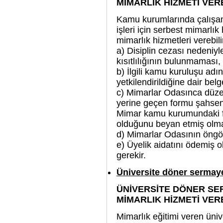
MİMARLIK HİZMETİ VE
Kamu kurumlarında çalışan 
işleri için serbest mimarlık
mimarlık hizmetleri verebil
a) Disiplin cezası nedeniyl
kısıtlılığının bulunmaması,
b) İlgili kamu kuruluşu ad
yetkilendirildiğine dair bel
c) Mimarlar Odasınca düze
yerine geçen formu şahse
Mimar kamu kurumundaki fa
olduğunu beyan etmiş olma
d) Mimarlar Odasının öngör
e) Üyelik aidatını ödemiş o
gerekir.
Üniversite döner sermaye
ÜNİVERSİTE DÖNER SE
MİMARLIK HİZMETİ VE
Mimarlık eğitimi veren üniv