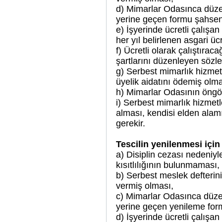
d) Mimarlar Odasınca düze
yerine geçen formu şahsen
e) İşyerinde ücretli çalış
her yıl belirlenen asgari ü
f) Ücretli olarak çalıştıra
şartlarını düzenleyen sözl
g) Serbest mimarlık hizmetle
üyelik aidatını ödemiş olma
h) Mimarlar Odasının öngör
i) Serbest mimarlık hizmetl
alması, kendisi elden alam
gerekir.
Tescilin yenilenmesi için 
a) Disiplin cezası nedeniyl
kısıtlılığının bulunmaması,
b) Serbest meslek defterinin
vermiş olması,
c) Mimarlar Odasınca düze
yerine geçen yenileme fo
d) İşyerinde ücretli çalış