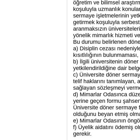
öğretim ve bilimsel araştı
koşuluyla uzmanlık konular
sermaye işletmelerinin yetk
getirmek koşuluyla serbest 
aranmaksızın üniversiteleri
yönelik mimarlık hizmeti ve
Bu durumu belirlenen döner
a) Disiplin cezası nedeniyl
kısıtlılığının bulunmaması,
b) İlgili üniversitenin dö
yetkilendirildiğine dair bel
c) Üniversite döner sermaye
telif haklarını tanımlayan, 
sağlayan sözleşmeyi verme
d) Mimarlar Odasınca düze
yerine geçen formu şahse
Üniversite döner sermaye f
olduğunu beyan etmiş olma
e) Mimarlar Odasının öngör
f) Üyelik aidatını ödemiş o
gerekir.