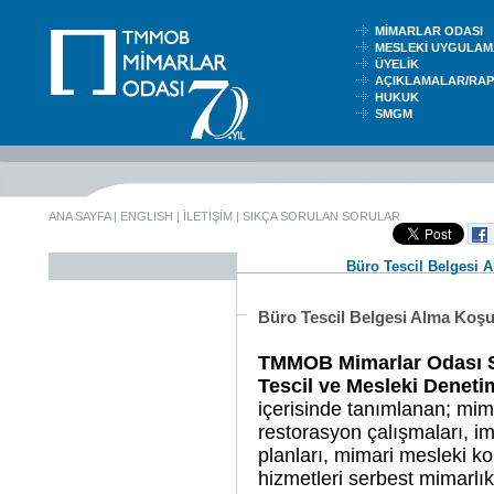
MİMARLAR ODASI
MESLEKİ UYGUL
ÜYELİK
AÇIKLAMALAR/RA
HUKUK
SMGM
ANA SAYFA
|
ENGLISH
|
İLETİŞİM
|
SIKÇA SORULAN SORULAR
Büro Tescil Belgesi A
Büro Tescil Belgesi Alma Koşul
TMMOB Mimarlar Odası Se
Tescil ve Mesleki Deneti
içerisinde tanımlanan; mima
restorasyon çalışmaları, i
planları, mimari mesleki ko
hizmetleri serbest mimarlık