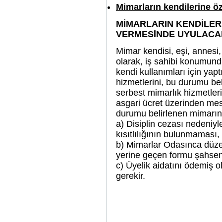
Mimarların kendilerine öz
MİMARLARIN KENDİLERİ
VERMESİNDE UYULACA
Mimar kendisi, eşi, annesi,
olarak, iş sahibi konumun
kendi kullanımları için yap
hizmetlerini, bu durumu b
serbest mimarlık hizmetleri
asgari ücret üzerinden mes
durumu belirlenen mimarın
a) Disiplin cezası nedeniyl
kısıtlılığının bulunmaması,
b) Mimarlar Odasınca düze
yerine geçen formu şahsen
c) Üyelik aidatını ödemiş o
gerekir.