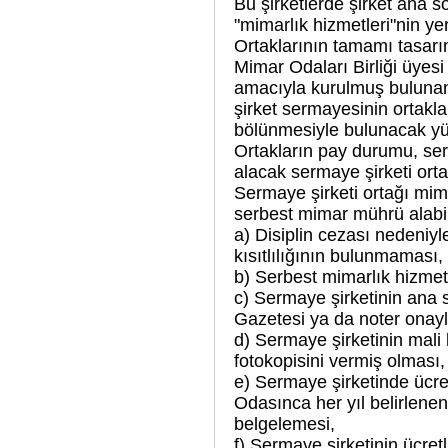
Bu şirketlerde şirket ana s
"mimarlık hizmetleri"nin ye
Ortaklarının tamamı tasarı
Mimar Odaları Birliği üyes
amacıyla kurulmuş bulunan
şirket sermayesinin ortakla
bölünmesiyle bulunacak y
Ortakların pay durumu, serb
alacak sermaye şirketi orta
Sermaye şirketi ortağı mim
serbest mimar mührü alabil
a) Disiplin cezası nedeniyl
kısıtlılığının bulunmaması,
b) Serbest mimarlık hizmeti
c) Sermaye şirketinin ana s
Gazetesi ya da noter onaylı
d) Sermaye şirketinin mali 
fotokopisini vermiş olması,
e) Sermaye şirketinde ücre
Odasınca her yıl belirlene
belgelemesi,
f) Sermaye şirketinin ücret