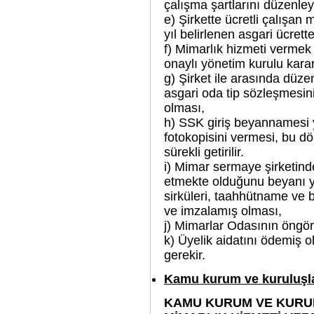
çalışma şartlarını düzenle
e) Şirkette ücretli çalışa
yıl belirlenen asgari ücret
f) Mimarlık hizmeti vermek 
onaylı yönetim kurulu karar
g) Şirket ile arasında düzen
asgari oda tip sözleşmesin
olması,
h) SSK giriş beyannamesi 
fotokopisini vermesi, bu dö
sürekli getirilir.
i) Mimar sermaye şirketinde
etmekte olduğunu beyanı 
sirküleri, taahhütname ve
ve imzalamış olması,
j) Mimarlar Odasının öngör
k) Üyelik aidatını ödemiş o
gerekir.
Kamu kurum ve kuruluşla
KAMU KURUM VE KURU