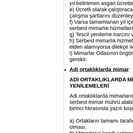
yıl belirlenen asgari ücre
e) Ücretli olarak çalıştıra
çalışma şartlarını düzenle
f) Varsa tamamlanan yıl içe
serbest mimarlık hizmetleri
g) Tescil yenileme harcını 
h) Serbest mimarlık hizmetl
elden alamıyorsa dilekçe i
i) Mimarlar Odasının öngör
gerekir.
Adi ortaklıklarda mimar
ADİ ORTAKLIKLARDA Mİ
YENİLEMELERİ
Adi ortaklıklarda mimarlar
serbest mimar mührü alabil
birinci fıkrasında yazılı koş
a) Ortakların tamamı taraf
olması,