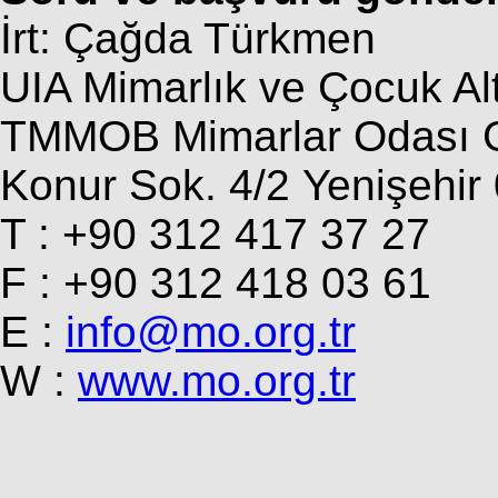
İrt: Çağda Türkmen
UIA Mimarlık ve Çocuk Alt
TMMOB Mimarlar Odası G
Konur Sok. 4/2 Yenişeh
T : +90 312 417 37 27
F : +90 312 418 03 61
E :
info@mo.org.tr
W :
www.mo.org.tr