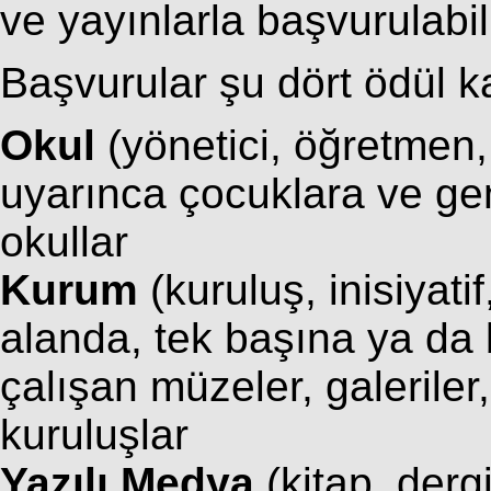
ve yayınlarla başvurulabili
Başvurular şu dört ödül ka
Okul
(yönetici, öğretmen,
uyarınca çocuklara ve ge
okullar
Kurum
(kuruluş, inisiyati
alanda, tek başına ya da b
çalışan müzeler, galeriler,
kuruluşlar
Yazılı Medya
(kitap, derg