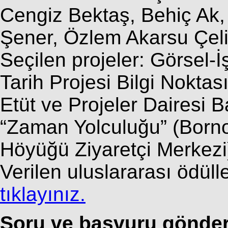
Cengiz Bektaş, Behiç Ak,
Şener, Özlem Akarsu Çeli
Seçilen projeler: Görsel-İ
Tarih Projesi Bilgi Noktas
Etüt ve Projeler Dairesi 
“Zaman Yolculuğu” (Borno
Höyüğü Ziyaretçi Merkezi
Verilen uluslararası ödülle
tıklayınız.
Soru ve başvuru gönderi