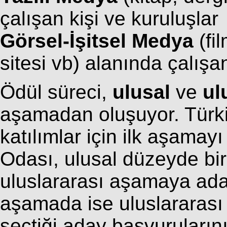
çalışan kişi ve kuruluşlar
Görsel-İşitsel Medya
(fil
sitesi vb) alanında çalışa
Ödül süreci,
ulusal
ve
ul
aşamadan oluşuyor. Türk
katılımlar için ilk aşam
Odası, ulusal düzeyde bir
uluslararası aşamaya aday/
aşamada ise uluslararası j
seçtiği aday başvurularını