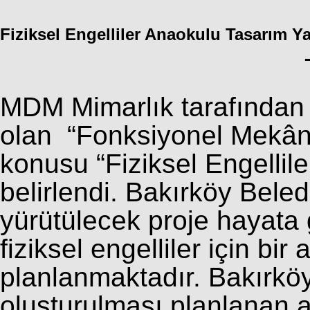
Fiziksel Engelliler Anaokulu Tasarım Y
MDM Mimarlık tarafından 
olan “Fonksiyonel Mekân
konusu “Fiziksel Engellil
belirlendi. Bakırköy Beledi
yürütülecek proje hayata g
fiziksel engelliler için bi
planlanmaktadır. Bakırkö
oluşturulması planlanan 