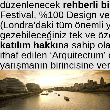
düzenlenecek
rehberli bi
Festival, %100 Design 
(Londra’daki tüm önemli ya
gezebileceğiniz tek ve öz
katılım hakkı
na sahip ol
ithaf edilen ‘Arquitectum’
yarışmanın birincisine ver