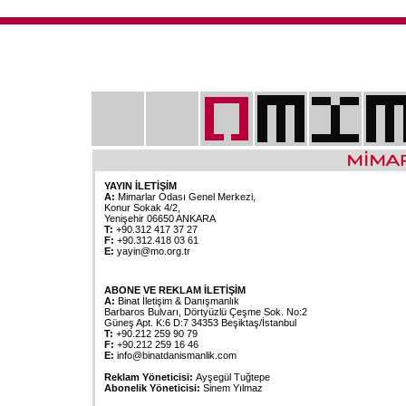
YAYIN İLETİŞİM
A:
Mimarlar Odası Genel Merkezi,
Konur Sokak 4/2,
Yenişehir 06650 ANKARA
T:
+90.312 417 37 27
F:
+90.312.418 03 61
E:
yayin@mo.org.tr
ABONE VE REKLAM İLETİŞİM
A:
Binat İletişim & Danışmanlık
Barbaros Bulvarı, Dörtyüzlü Çeşme Sok. No:2
Güneş Apt. K:6 D:7 34353 Beşiktaş/İstanbul
T:
+90.212 259 90 79
F:
+90.212 259 16 46
E:
info@binatdanismanlik.com
Reklam Yöneticisi:
Ayşegül Tuğtepe
Abonelik Yöneticisi:
Sinem Yılmaz