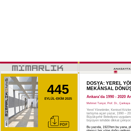
DOSYA: YEREL YÖ
445
MEKÂNSAL DÖNÜ
Ankara’da 1990 - 2020 A
EYLÜL-EKİM 2025
Mehmet Tunçer, Prof. Dr., Çankaya 
Yerel Yönetimler, Kentsel Kri
tartışma açan yazar, 1990 – 
Büyükşehir Belediyesi uygulamala
büyüyen tehdide dikkat çekiyor
Bu yazıda, 1923’ten bu yana, 
plansız her yöne doğru gelişen 