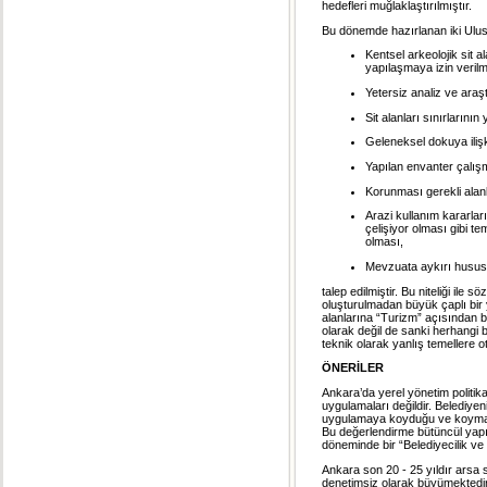
hedefleri muğlaklaştırılmıştır.
Bu dönemde hazırlanan iki Ulus
Kentsel arkeolojik sit 
yapılaşmaya izin verilm
Yetersiz analiz ve araş
Sit alanları sınırlarının
Geleneksel dokuya iliş
Yapılan envanter çalış
Korunması gerekli alan
Arazi kullanım kararları
çelişiyor olması gibi t
olması,
Mevzuata aykırı hususlar
talep edilmiştir. Bu niteliği il
oluşturulmadan büyük çaplı bir 
alanlarına “Turizm” açısından b
olarak değil de sanki herhangi 
teknik olarak yanlış temellere 
ÖNERİLER
Ankara’da yerel yönetim politik
uygulamaları değildir. Belediyeni
uygulamaya koyduğu ve koymayı t
Bu değerlendirme bütüncül yapı
döneminde bir “Belediyecilik ve
Ankara son 20 - 25 yıldır arsa
denetimsiz olarak büyümektedir. 