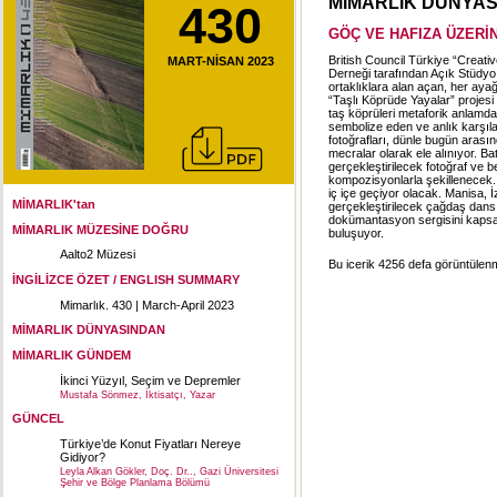
MİMARLIK DÜNYA
430
GÖÇ VE HAFIZA ÜZERİ
British Council Türkiye “Creati
MART-NİSAN 2023
Derneği tarafından Açık Stüdyo iş 
ortaklıklara alan açan, her aya
“Taşlı Köprüde Yayalar” projes
taş köprüleri metaforik anlamda 
sembolize eden ve anlık karşıla
fotoğrafları, dünle bugün arası
mecralar olarak ele alınıyor. B
gerçekleştirilecek fotoğraf ve b
kompozisyonlarla şekillenecek. D
iç içe geçiyor olacak. Manisa, 
MİMARLIK'tan
gerçekleştirilecek çağdaş dans
dokümantasyon sergisini kapsa
MİMARLIK MÜZESİNE DOĞRU
buluşuyor.
Aalto2 Müzesi
Bu icerik 4256 defa görüntülenmi
İNGİLİZCE ÖZET / ENGLISH SUMMARY
Mimarlık. 430 | March-April 2023
MİMARLIK DÜNYASINDAN
MİMARLIK GÜNDEM
İkinci Yüzyıl, Seçim ve Depremler
Mustafa Sönmez, İktisatçı, Yazar
GÜNCEL
Türkiye’de Konut Fiyatları Nereye
Gidiyor?
Leyla Alkan Gökler, Doç. Dr.., Gazi Üniversitesi
Şehir ve Bölge Planlama Bölümü