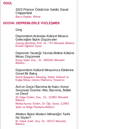
ÖDÜL
2023 Pritzker Ödülü’nün Sahibi: David
Chipperfield
Burcu Kaplan, Mimar
DOSYA: DEPREMLERLE YÜZLEŞMEK
Giriş
Depremlerin Ardından Kültürel Mirasın
Geleceğine İlişkin Düşünceler
Zeynep Ahunbay, Prof. Dr., İTÜ Mimarlık Bölümü
Emekli Öğretim Üyesi
Depremin Yarattığı Yıkımla Birlikte Kültürel
Mirası Düşünmek
Koray Güler, Doç.. Dr., MSGSÜ Mimarlık
Bölümü
Depremlerin Kültürel Mirasımıza Etkilerine
Genel Bir Bakış
Nezih Başgelen, Arkeolog, Editör, Kültürel ve
Doğal Mirası İzleme Platformu Yöneticisi
Acil ve Geçici Barınma ile Kalıcı Konut
Sorunsalı Üzerine: Afet, Barınma, Bellek
ve Ötesi!
Ali Tolga Özden, Doç.. Dr., ÇOMÜ Mimarlık
Bölümü
Melda Açmaz Özden, Dr. Öğr. Üyesi, ÇOMÜ
Şehir ve Bölge Planlama Bölümü
Afetlere İlişkin Modern Mimarlığın Tarihi
Ne Söyler?
M. Haluk Zelef, Doç. Dr., ODTÜ Mimarlık
Bölümü