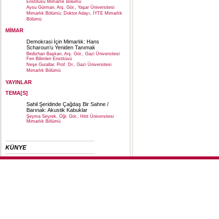
Enstitüsü Mimarlık Bölümü
Aysu Gürman, Arş. Gör., Yaşar Üniversitesi
Mimarlık Bölümü; Doktor Adayı, İYTE Mimarlık
Bölümü
MİMAR
Demokrasi İçin Mimarlık: Hans
Scharoun’u Yeniden Tanımak
Bedizhan Başkan, Arş. Gör., Gazi Üniversitesi
Fen Bilimleri Enstitüsü
Neşe Gurallar, Prof. Dr., Gazi Üniversitesi
Mimarlık Bölümü
YAYINLAR
TEMA[S]
Sahil Şeridinde Çağdaş Bir Sahne /
Barınak: Akustik Kabuklar
Şeyma Seyrek, Öğr. Gör., Hitit Üniversitesi
Mimarlık Bölümü
KÜNYE