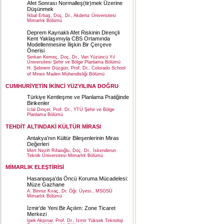
Afet Sonrası Normalleş(tir)mek Üzerine
Düşünmek
İkbal Erbaş, Doç. Dr., Akdeniz Üniversitesi
Mimarlık Bölümü
Deprem Kaynaklı Afet Riskinin Dirençli
Kent Yaklaşımıyla CBS Ortamında
Modellenmesine İlişkin Bir Çerçeve
Önerisi
Serkan Kemeç, Doç. Dr., Van Yüzüncü Yıl
Üniversitesi Şehir ve Bölge Planlama Bölümü
H. Şebnem Düzgün, Prof. Dr., Colorado School
of Mines Maden Mühendisliği Bölümü
CUMHURİYETİN İKİNCİ YÜZYILINA DOĞRU
Türkiye Kentleşme ve Planlama Pratiğinde
Birikenler
İclal Dinçer, Prof. Dr., YTÜ Şehir ve Bölge
Planlama Bölümü
TEHDİT ALTINDAKİ KÜLTÜR MİRASI
Antakya’nın Kültür Bileşenlerinin Miras
Değerleri
Mert Nezih Rifaioğlu, Doç. Dr., İskenderun
Teknik Üniversitesi Mimarlık Bölümü
MİMARLIK ELEŞTİRİSİ
Hasanpaşa’da Öncü Koruma Mücadelesi:
Müze Gazhane
A. Binnur Kıraç, Dr. Öğr. Üyesi., MSGSÜ
Mimarlık Bölümü
İzmir’de Yeni Bir Açılım: Zone Ticaret
Merkezi
İpek Akpınar, Prof. Dr., İzmir Yüksek Teknoloji