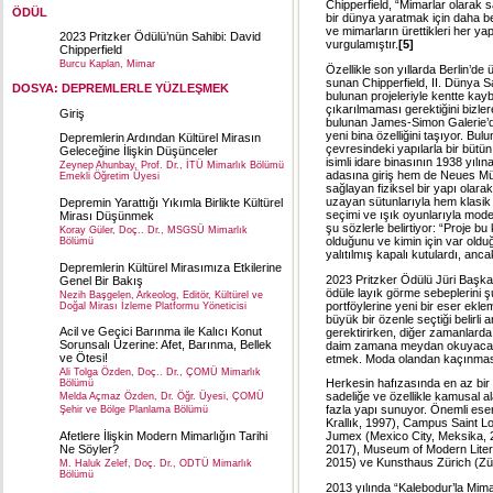
Chipperfield, “Mimarlar olarak 
ÖDÜL
bir dünya yaratmak için daha bel
ve mimarların ürettikleri her y
2023 Pritzker Ödülü’nün Sahibi: David
vurgulamıştır.
[5]
Chipperfield
Burcu Kaplan, Mimar
Özellikle son yıllarda Berlin’de
sunan Chipperfield, II. Dünya 
DOSYA: DEPREMLERLE YÜZLEŞMEK
bulunan projeleriyle kentte k
çıkarılmaması gerektiğini bizle
Giriş
bulunan James-Simon Galerie’de
yeni bina özelliğini taşıyor. B
Depremlerin Ardından Kültürel Mirasın
çevresindeki yapılarla bir bütün
Geleceğine İlişkin Düşünceler
isimli idare binasının 1938 yıl
Zeynep Ahunbay, Prof. Dr., İTÜ Mimarlık Bölümü
adasına giriş hem de Neues Müz
Emekli Öğretim Üyesi
sağlayan fiziksel bir yapı olarak
uzayan sütunlarıyla hem klasi
Depremin Yarattığı Yıkımla Birlikte Kültürel
seçimi ve ışık oyunlarıyla mode
Mirası Düşünmek
şu sözlerle belirtiyor: “Proje b
Koray Güler, Doç.. Dr., MSGSÜ Mimarlık
olduğunu ve kimin için var old
Bölümü
yalıtılmış kapalı kutulardı, an
Depremlerin Kültürel Mirasımıza Etkilerine
2023 Pritzker Ödülü Jüri Başkan
Genel Bir Bakış
ödüle layık görme sebeplerini şu
Nezih Başgelen, Arkeolog, Editör, Kültürel ve
portföylerine yeni bir eser ekl
Doğal Mirası İzleme Platformu Yöneticisi
büyük bir özenle seçtiği belirli 
Acil ve Geçici Barınma ile Kalıcı Konut
gerektirirken, diğer zamanlard
Sorunsalı Üzerine: Afet, Barınma, Bellek
daim zamana meydan okuyacak 
ve Ötesi!
etmek. Moda olandan kaçınması 
Ali Tolga Özden, Doç.. Dr., ÇOMÜ Mimarlık
Herkesin hafızasında en az bir 
Bölümü
sadeliğe ve özellikle kamusal 
Melda Açmaz Özden, Dr. Öğr. Üyesi, ÇOMÜ
fazla yapı sunuyor. Önemli ese
Şehir ve Bölge Planlama Bölümü
Krallık, 1997), Campus Saint Lo
Afetlere İlişkin Modern Mimarlığın Tarihi
Jumex (Mexico City, Meksika, 2
Ne Söyler?
2017), Museum of Modern Lite
2015) ve Kunsthaus Zürich (Zür
M. Haluk Zelef, Doç. Dr., ODTÜ Mimarlık
Bölümü
2013 yılında “Kalebodur’la Mima