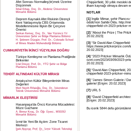
Afet Sonrası Normalleş(tir)mek Üzerine
Chipperfield, 30 yıllık mesleki 
Düşünmek
ilham kaynağı olmaya devam ed
İkbal Erbaş, Doç. Dr., Akdeniz Üniversitesi
NOTLAR
Mimarlık Bölümü
[1]
İngiliz Mimar, şehir Plancısı
Deprem Kaynaklı Afet Riskinin Dirençli
ödülü'nün Sahibi Oldu. http://mi
Kent Yaklaşımıyla CBS Ortamında
chipperfield-ch-2023-pritzker-m
Modellenmesine İlişkin Bir Çerçeve
Önerisi
[2]
“About the Prize | The Pritz
Serkan Kemeç, Doç. Dr., Van Yüzüncü Yıl
20.02.2023]
Üniversitesi Şehir ve Bölge Planlama Bölümü
H. Şebnem Düzgün, Prof. Dr., Colorado School
[3]
“Sir David Alan Chipperfield 
of Mines Maden Mühendisliği Bölümü
https://www.pritzkerprize.com/l
20.02.2023]
CUMHURİYETİN İKİNCİ YÜZYILINA DOĞRU
[4]
“2023 Pritzker Mimarlık Ödülü
Türkiye Kentleşme ve Planlama Pratiğinde
ozet.com/2023/03/09/2023-pritzk
Birikenler
20.02.2023]
İclal Dinçer, Prof. Dr., YTÜ Şehir ve Bölge
Planlama Bölümü
[5]
“David Alan Chipperfield, 202
chipperfield-2023-pritzker-mima
TEHDİT ALTINDAKİ KÜLTÜR MİRASI
[6]
“James-Simon-Galerie / Davi
Antakya’nın Kültür Bileşenlerinin Miras
galerie/ [Erişim: 20.02.2023]
Değerleri
Mert Nezih Rifaioğlu, Doç. Dr., İskenderun
[7]
URL 5
Teknik Üniversitesi Mimarlık Bölümü
[8]
“David Chipperfield architect
MİMARLIK ELEŞTİRİSİ
[Erişim: 20.02.2023]
Hasanpaşa’da Öncü Koruma Mücadelesi:
Müze Gazhane
Bu icerik 5844 defa görüntülenmi
A. Binnur Kıraç, Dr. Öğr. Üyesi., MSGSÜ
Mimarlık Bölümü
İzmir’de Yeni Bir Açılım: Zone Ticaret
Merkezi
İpek Akpınar, Prof. Dr., İzmir Yüksek Teknoloji