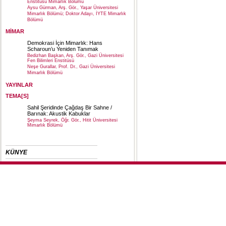
Enstitüsü Mimarlık Bölümü
Aysu Gürman, Arş. Gör., Yaşar Üniversitesi
Mimarlık Bölümü; Doktor Adayı, İYTE Mimarlık
Bölümü
MİMAR
Demokrasi İçin Mimarlık: Hans
Scharoun’u Yeniden Tanımak
Bedizhan Başkan, Arş. Gör., Gazi Üniversitesi
Fen Bilimleri Enstitüsü
Neşe Gurallar, Prof. Dr., Gazi Üniversitesi
Mimarlık Bölümü
YAYINLAR
TEMA[S]
Sahil Şeridinde Çağdaş Bir Sahne /
Barınak: Akustik Kabuklar
Şeyma Seyrek, Öğr. Gör., Hitit Üniversitesi
Mimarlık Bölümü
KÜNYE