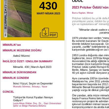
ÖDÜL
430
2023 Pritzker Ödülü’nün
Burcu Kaplan, Mimar
MART-NİSAN 2023
Pritzker ödülünü bu yıl ilk defa
yorumlayan yazar, ödülün bu yılk
için ve topluluklara ait” mimarlığı
”Mimarlar olarak sadece d
yaratmak
1979 yılından beri verilen “mima
Bu senenin kazananı Sir David 
törenle ödülüne kavuşacak. Üzeri
MİMARLIK'tan
yararlık, zariflik” kelimelerini
kariyerinde gelebileceği en üst 
MİMARLIK MÜZESİNE DOĞRU
1953 Londra doğumlu olan mimar,
Aalto2 Müzesi
İngiltere’de, önce 1976’da King
Association)’da aldığı eğitimle 
İNGİLİZCE ÖZET / ENGLISH SUMMARY
kurmadan önce kariyerini Doug
Mimarlık. 430 | March-April 2023
Pritzker ödülü sahibi Richard 
Berlin, Milano, Şangay ve Santi
MİMARLIK DÜNYASINDAN
40 yılı aşkın süredir dünyanın p
MİMARLIK GÜNDEM
Aynı zamanda 100’ün üzerinde ul
Madalyası’na, yine 2011 yılınd
İkinci Yüzyıl, Seçim ve Depremler
başarılarının başında ise 2012
Mustafa Sönmez, İktisatçı, Yazar
Mimarlık Bienali Küratörlüğü ge
yaptığı vurgu ile dikkat çekmişti
GÜNCEL
Öte yandan, akla müze mimarlığı 
Türkiye’de Konut Fiyatları Nereye
başta Fransa Reims’deki Musé
Gidiyor?
restorasyon projesi ile adından v
Leyla Alkan Gökler, Doç. Dr.., Gazi Üniversitesi
işlevsel özellikleri mimari tasa
Şehir ve Bölge Planlama Bölümü
kompozisyonların da akılda kalıc