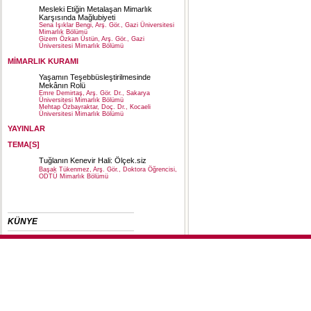
Mesleki Etiğin Metalaşan Mimarlık
Karşısında Mağlubiyeti
Sena Işıklar Bengi, Arş. Gör., Gazi Üniversitesi
Mimarlık Bölümü
Gizem Özkan Üstün, Arş. Gör., Gazi
Üniversitesi Mimarlık Bölümü
MİMARLIK KURAMI
Yaşamın Teşebbüsleştirilmesinde
Mekânın Rolü
Emre Demirtaş, Arş. Gör. Dr., Sakarya
Üniversitesi Mimarlık Bölümü
Mehtap Özbayraktar, Doç. Dr., Kocaeli
Üniversitesi Mimarlık Bölümü
YAYINLAR
TEMA[S]
Tuğlanın Kenevir Hali: Ölçek.siz
Başak Tükenmez, Arş. Gör., Doktora Öğrencisi,
ODTÜ Mimarlık Bölümü
KÜNYE