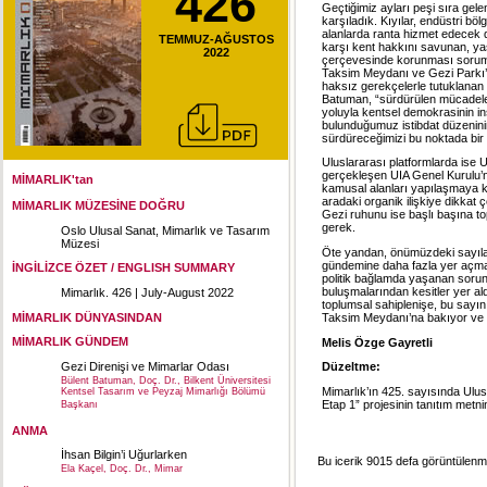
426
Geçtiğimiz ayları peşi sıra gel
karşıladık. Kıyılar, endüstri böl
alanlarda ranta hizmet edecek 
TEMMUZ-AĞUSTOS
karşı kent hakkını savunan, ya
2022
çerçevesinde korunması sorumlul
Taksim Meydanı ve Gezi Parkı’
haksız gerekçelerle tutuklanan
Batuman, “sürdürülen mücadelenin
yoluyla kentsel demokrasinin in
bulunduğumuz istibdat düzenini
sürdüreceğimizi bu noktada bi
Uluslararası platformlarda ise
gerçekleşen UIA Genel Kurulu’n
MİMARLIK'tan
kamusal alanları yapılaşmaya k
aradaki organik ilişkiye dikkat
MİMARLIK MÜZESİNE DOĞRU
Gezi ruhunu ise başlı başına to
gerek.
Oslo Ulusal Sanat, Mimarlık ve Tasarım
Müzesi
Öte yandan, önümüzdeki sayılar
gündemine daha fazla yer açmay
İNGİLİZCE ÖZET / ENGLISH SUMMARY
politik bağlamda yaşanan sorunl
buluşmalarından kesitler yer a
Mimarlık. 426 | July-August 2022
toplumsal sahiplenişe, bu sayı
MİMARLIK DÜNYASINDAN
Taksim Meydanı’na bakıyor ve 
MİMARLIK GÜNDEM
Melis Özge Gayretli
Gezi Direnişi ve Mimarlar Odası
Düzeltme:
Bülent Batuman, Doç. Dr., Bilkent Üniversitesi
Mimarlık’ın 425. sayısında Ulu
Kentsel Tasarım ve Peyzaj Mimarlığı Bölümü
Etap 1” projesinin tanıtım metnind
Başkanı
ANMA
İhsan Bilgin’i Uğurlarken
Bu icerik 9015 defa görüntülenmi
Ela Kaçel, Doç. Dr., Mimar