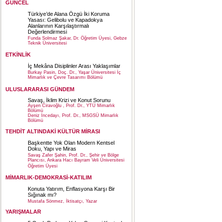
GÜNCEL
Türkiye’de Alana Özgü İki Koruma
Yasası: Gelibolu ve Kapadokya
Alanlarının Karşılaştırmalı
Değerlendirmesi
Funda Solmaz Şakar, Dr. Öğretim Üyesi, Gebze
Teknik Üniversitesi
ETKİNLİK
İç Mekâna Disiplinler Arası Yaklaşımlar
Burkay Pasin, Doç. Dr., Yaşar Üniversitesi İç
Mimarlık ve Çevre Tasarımı Bölümü
ULUSLARARASI GÜNDEM
Savaş, İklim Krizi ve Konut Sorunu
Ayşen Ciravoğlu , Prof. Dr., YTÜ Mimarlık
Bölümü
Deniz İncedayı, Prof. Dr., MSGSÜ Mimarlık
Bölümü
TEHDİT ALTINDAKİ KÜLTÜR MİRASI
Başkentte Yok Olan Modern Kentsel
Doku, Yapı ve Miras
Savaş Zafer Şahin, Prof. Dr., Şehir ve Bölge
Plancısı, Ankara Hacı Bayram Veli Üniversitesi
Öğretim Üyesi
MİMARLIK-DEMOKRASİ-KATILIM
Konuta Yatırım, Enflasyona Karşı Bir
Sığınak mı?
Mustafa Sönmez, İktisatçı, Yazar
YARIŞMALAR