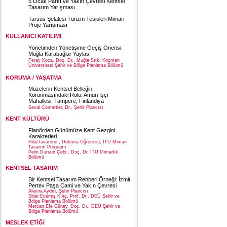
5 Ocak Parkı ve Yakın Çevresi Kentsel
Tasarım Yarışması
Tarsus Şelalesi Turizm Tesisleri Mimari
Proje Yarışması
KULLANICI KATILIMI
Yönetimden Yönetişime Geçiş Önerisi:
Muğla Karabağlar Yaylası
Feray Koca, Doç. Dr., Muğla Sıtkı Koçman
Üniversitesi Şehir ve Bölge Planlama Bölümü
KORUMA / YAŞATMA
Müzelerin Kentsel Belleğin
Korunmasındaki Rolü: Amuri İşçi
Mahallesi, Tampere, Finlandiya
Seval Cömertler, Dr., Şehir Plancısı
KENT KÜLTÜRÜ
Flanörden Günümüze Kent Gezgini
Karakterleri
Hilal Iavarone , Doktora Öğrencisi, İTÜ Mimari
Tasarım Programı
Pelin Dursun Çebi , Doç. Dr, İTÜ Mimarlık
Bölümü
KENTSEL TASARIM
Bir Kentsel Tasarım Rehberi Örneği: İzmit
Pertev Paşa Cami ve Yakın Çevresi
Aleyna Aydın, Şehir Plancısı
Sibel Ecemiş Kılıç, Prof. Dr., DEÜ Şehir ve
Bölge Planlama Bölümü
Mercan Efe Güney, Doç. Dr., DEÜ Şehir ve
Bölge Planlama Bölümü
MESLEK ETİĞİ