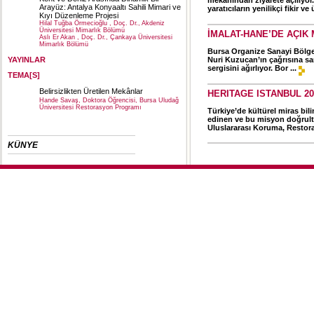
mekânından ziyarete açılıyor.
Arayüz: Antalya Konyaaltı Sahili Mimari ve
yaratıcıların yenilikçi fikir ve 
Kıyı Düzenleme Projesi
Hilal Tuğba Örmecioğlu , Doç. Dr., Akdeniz
Üniversitesi Mimarlık Bölümü
İMALAT-HANE’DE AÇIK
Aslı Er Akan , Doç. Dr., Çankaya Üniversitesi
Mimarlık Bölümü
Bursa Organize Sanayi Bölges
YAYINLAR
Nuri Kuzucan’ın çağrısına sa
sergisini ağırlıyor. Bor ...
TEMA[S]
Belirsizlikten Üretilen Mekânlar
HERITAGE ISTANBUL 20
Hande Savaş, Doktora Öğrencisi, Bursa Uludağ
Üniversitesi Restorasyon Programı
Türkiye’de kültürel miras bi
edinen ve bu misyon doğrultu
Uluslararası Koruma, Restoras
KÜNYE