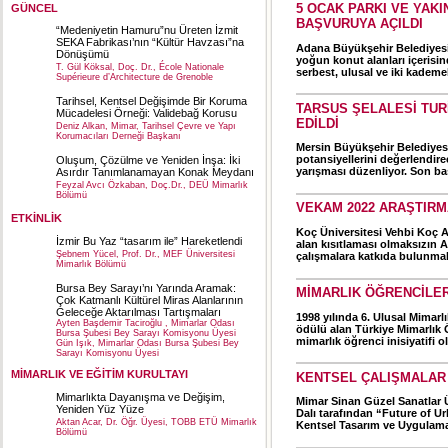
5 OCAK PARKI VE YAK
GÜNCEL
BAŞVURUYA AÇILDI
“Medeniyetin Hamuru”nu Üreten İzmit
SEKA Fabrikası’nın “Kültür Havzası”na
Adana Büyükşehir Belediyesi
Dönüşümü
yoğun konut alanları içerisin
T. Gül Köksal, Doç. Dr., École Nationale
serbest, ulusal ve iki kademel
Supérieure d’Architecture de Grenoble
Tarihsel, Kentsel Değişimde Bir Koruma
TARSUS ŞELALESİ TUR
Mücadelesi Örneği: Validebağ Korusu
EDİLDİ
Deniz Alkan, Mimar, Tarihsel Çevre ve Yapı
Korumacıları Derneği Başkanı
Mersin Büyükşehir Belediyesi
potansiyellerini değerlendirec
Oluşum, Çözülme ve Yeniden İnşa: İki
yarışması düzenliyor. Son ba
Asırdır Tanımlanamayan Konak Meydanı
Feyzal Avcı Özkaban, Doç.Dr., DEÜ Mimarlık
Bölümü
VEKAM 2022 ARAŞTIRM
ETKİNLİK
Koç Üniversitesi Vehbi Koç A
İzmir Bu Yaz “tasarım ile” Hareketlendi
alan kısıtlaması olmaksızın An
Şebnem Yücel, Prof. Dr., MEF Üniversitesi
çalışmalara katkıda bulunmak 
Mimarlık Bölümü
Bursa Bey Sarayı’nı Yarında Aramak:
MİMARLIK ÖĞRENCİLE
Çok Katmanlı Kültürel Miras Alanlarının
Geleceğe Aktarılması Tartışmaları
1998 yılında 6. Ulusal Mimarl
Ayten Başdemir Taciroğlu , Mimarlar Odası
ödülü alan Türkiye Mimarlık 
Bursa Şubesi Bey Sarayı Komisyonu Üyesi
mimarlık öğrenci inisiyatifi o
Gün Işık, Mimarlar Odası Bursa Şubesi Bey
Sarayı Komisyonu Üyesi
MİMARLIK VE EĞİTİM KURULTAYI
KENTSEL ÇALIŞMALAR 
Mimarlıkta Dayanışma ve Değişim,
Mimar Sinan Güzel Sanatlar 
Yeniden Yüz Yüze
Dalı tarafından “Future of U
Aktan Acar, Dr. Öğr. Üyesi, TOBB ETÜ Mimarlık
Kentsel Tasarım ve Uygulama
Bölümü