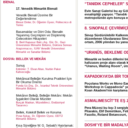
BİENAL
“TANIDIK CEPHELER” 
17. Venedik Mimarlık Bienali
Evin Sanat Galerisi bu ay G
evsahipliği yapıyor. “Tanıdık 
Venedik Bienali Üzerine Bir
metropolünde aynı konuya eği
Değerlendirme
Mesut Dinler, Dr. Öğretim Üyesi, Politecnico di
Torino
8. SINOPALE ÇEVRİMİ
Basamaklar ve Dört Oda: Bienalin
Sinop Sürdürülebilir Kalkınma
Yaşanmış Geçmişten ve Düşlenmiş
düzenlenen Uluslararası Sino
Gelecekten Hikayeleri
ortam, 2006 yılından bu yana 
B. Beril Kapusuz Balcı,Arş. Gör. Dr., Gazi
Üniversitesi Mimarlık Bölümü, Doktora Sonrası
Araştırmacısı, IUAV Venedik Üniversitesi
“URANÜS, BEKLEME OD
Mimarlık ve Sanatlar Bölümü
DOSYA: BELLEK VE MEKÂN
Mimarlık ve beden dillerini b
hafızasını proje alanı olarak
Sunuş
“Uranus, Waiting Room”, üto
Editörler: T. Elvan Altan, Nurbin Paker
Kahvecioğlu
KAPADOKYA’DA BİR TO
Mekânsal Belleğin Kurulma Pratikleri İçin
Bir Okuma Önerisi
Poçolana Works ve Mono Earth 
Funda Uz,Doç. Dr., İstanbul Teknik Üniversitesi
Workshop in Cappadocia” yal
Mimarlık Bölümü
Koan Akademi’nin karşılama d
Mekânın Belleği, Belleğin Mekânı: Mekân
İşgalcileri Olarak Müzeler
ASMALIMESCİT’TE EŞ 
Burçak Madran, Müzebilimci, Endüstriyel
Tasarımcı
Pera Müzesi bu kışı 3 sergiyle
Pitarakis, Elif Demirtiken, F
Bellek, Kolektif Bellek ve Koruma
Fasolio, Roland Betancourt, S
Pınar Aykaç, Dr. Öğretim Üyesi, ODTÜ
Mimarlık Bölümü
DOSHI’YE BİR MADALY
Kısa Süreliğine W. G. Sebald’ı Hatırlamak: