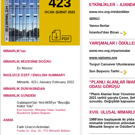
423
ETKİNLİKLER – AJAND
www.mo.org.tr/etkinlikler
OCAK-ŞUBAT 2022
SERGİ
Yarına Notlar
İstanbul’dan Bizan ...
YARIŞMALAR / ÖDÜLLE
www.mo.org.tr/yarismalar
MİMARLIK'tan
www.yarismo.org
MİMARLIK MÜZESİNE DOĞRU
Turgut Cansever Uluslararası
Ev Müzesi
Son Başvuru Tarihi ...
İNGİLİZCE ÖZET / ENGLISH SUMMARY
“PLANLI ALANLAR İMA
Mimarlık. 423 | January-February 2022
ODASI GÖRÜŞÜ
MİMARLIK DÜNYASINDAN
“Planlı Alanlar İmar Yönetmel
MİMARLIK GÜNDEM
2021 tarihli yazıyla Çevre, Ş
sunuldu. Değişiklik kapsamı
Galataport’tan Yeni AKM’ye “Beyoğlu
Kültür Yolu”
Esin Köymen, Mimarlar Odası İstanbul
XVIII. ULUSAL MİMARL
Büyükkent Şubesi Başkanı
1988’den başlayarak iki yılda
ANMA
mimarlık üretiminin ardındaki
Mimarlık Sergisi ve Ödülleri’
Fatin Uran’ın Ardından
Funda Uz, Doç. Dr., İTÜ Mimarlık Bölümü