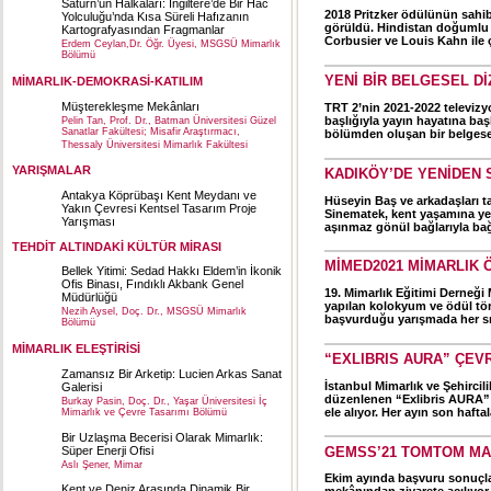
Satürn’ün Halkaları: İngiltere’de Bir Hac
2018 Pritzker ödülünün sahib
Yolculuğu’nda Kısa Süreli Hafızanın
görüldü. Hindistan doğumlu D
Kartografyasından Fragmanlar
Corbusier ve Louis Kahn ile ç
Erdem Ceylan,Dr. Öğr. Üyesi, MSGSÜ Mimarlık
Bölümü
YENİ BİR BELGESEL DİZ
MİMARLIK-DEMOKRASİ-KATILIM
Müşterekleşme Mekânları
TRT 2’nin 2021-2022 televizy
başlığıyla yayın hayatına baş
Pelin Tan, Prof. Dr., Batman Üniversitesi Güzel
Sanatlar Fakültesi; Misafir Araştırmacı,
bölümden oluşan bir belgesel
Thessaly Üniversitesi Mimarlık Fakültesi
YARIŞMALAR
KADIKÖY’DE YENİDEN 
Antakya Köprübaşı Kent Meydanı ve
Hüseyin Baş ve arkadaşları t
Yakın Çevresi Kentsel Tasarım Proje
Sinematek, kent yaşamına ye
Yarışması
aşınmaz gönül bağlarıyla bağl
TEHDİT ALTINDAKİ KÜLTÜR MİRASI
MİMED2021 MİMARLIK 
Bellek Yitimi: Sedad Hakkı Eldem’in İkonik
Ofis Binası, Fındıklı Akbank Genel
19. Mimarlık Eğitimi Derneği 
Müdürlüğü
yapılan kolokyum ve ödül tör
Nezih Aysel, Doç. Dr., MSGSÜ Mimarlık
başvurduğu yarışmada her sın
Bölümü
MİMARLIK ELEŞTİRİSİ
“EXLIBRIS AURA” ÇEVR
Zamansız Bir Arketip: Lucien Arkas Sanat
İstanbul Mimarlık ve Şehircili
Galerisi
düzenlenen “Exlibris AURA” e
Burkay Pasin, Doç. Dr., Yaşar Üniversitesi İç
ele alıyor. Her ayın son haftal
Mimarlık ve Çevre Tasarımı Bölümü
Bir Uzlaşma Becerisi Olarak Mimarlık:
GEMSS’21 TOMTOM MAH
Süper Enerji Ofisi
Aslı Şener, Mimar
Ekim ayında başvuru sonuçları
Kent ve Deniz Arasında Dinamik Bir