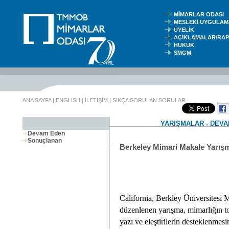
MİMARLAR ODASI
MESLEKİ UYGUL
ÜYELİK
AÇIKLAMALAR/RA
HUKUK
SMGM
ANA SAYFA
|
ENGLISH
|
İLETİŞİM
|
SIKÇA SORULAN SORULAR
YARIŞMALAR - DEV
Devam Eden
Sonuçlanan
Berkeley Mimari Makale Yarış
California, Berkley Üniversitesi M
düzenlenen yarışma, mimarlığın t
yazı ve eleştirilerin desteklenmes