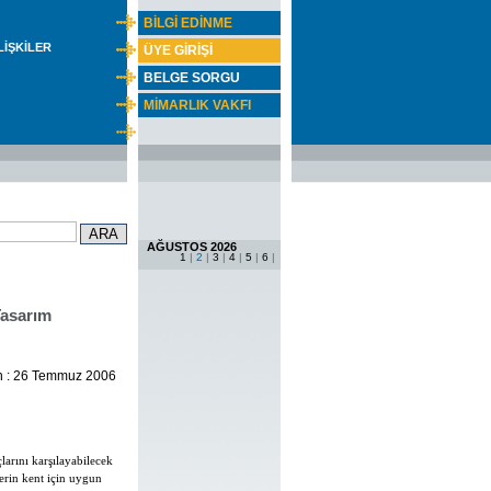
BİLGİ EDİNME
İLİŞKİLER
ÜYE GİRİŞİ
BELGE SORGU
MİMARLIK VAKFI
AĞUSTOS 2026
1
|
2
|
3
|
4
|
5
|
6
|
Tasarım
ih : 26 Temmuz 2006
larını karşılayabilecek
erin kent için uygun