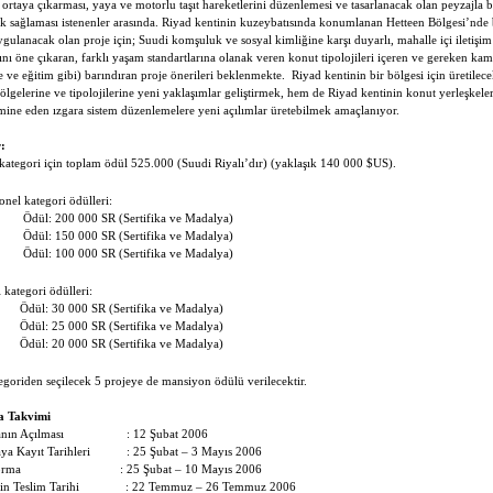
 ortaya çıkarması, yaya ve motorlu taşıt hareketlerini düzenlemesi ve tasarlanacak olan peyzajla b
k sağlaması istenenler arasında. Riyad kentinin kuzeybatısında konumlanan Hetteen Bölgesi’nde b
ygulanacak olan proje için; Suudi komşuluk ve sosyal kimliğine karşı duyarlı, mahalle içi iletiş
nı öne çıkaran, farklı yaşam standartlarına olanak veren konut tipolojileri içeren ve gereken ka
e ve eğitim gibi) barındıran proje önerileri beklenmekte.
Riyad kentinin bir bölgesi için üretilece
ölgelerine ve tipolojilerine yeni yaklaşımlar geliştirmek, hem de Riyad kentinin konut yerleşkele
mine eden ızgara sistem düzenlemelere yeni açılımlar üretebilmek amaçlanıyor.
:
 kategori için toplam ödül 525.000 (Suudi Riyalı’dır) (yaklaşık 140 000 $US).
onel kategori ödülleri:
Ödül: 200 000 SR (Sertifika ve Madalya)
Ödül: 150 000 SR (Sertifika ve Madalya)
Ödül: 100 000 SR (Sertifika ve Madalya)
 kategori ödülleri:
Ödül: 30 000 SR (Sertifika ve Madalya)
Ödül: 25 000 SR (Sertifika ve Madalya)
Ödül: 20 000 SR (Sertifika ve Madalya)
egoriden seçilecek 5 projeye de mansiyon ödülü verilecektir.
a Takvimi
nın Açılması
: 12 Şubat 2006
ya Kayıt Tarihleri
: 25 Şubat – 3 Mayıs 2006
orma
: 25 Şubat – 10 Mayıs 2006
in Teslim Tarihi
: 22 Temmuz – 26 Temmuz 2006