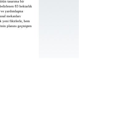
ütün tasarıma bir
elirlenen 83 hektarlık
im ve yardımlaşma
musal mekanları
k yeni fikirlerle, hem
rinin planını geçmişten