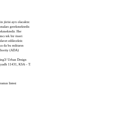
 jürisi ayrı olacaktır.
maları gerekmektedir.
rekmektedir. Her
ımcı tek bir öneri
avet edilecektir.
 ya da bu miktarın
thority (ADA)
sing3/ Urban Design
riyadh 11431, KSA – T:
amın listesi