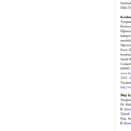
Sonuçla
Ödül T
Katılım
Yarışma
Profesy
Öğrenci
kategor
sunabil
Öğrenci
Euro, D
hesabın
Saudi H
Competi
00966 1
www.ho
3331 -1
Yarışma
http://
Bilgi İç
Yarışm
Dr. Ab
E
:
alsa
Teknik 
Eng. Sa
E
:
alhu