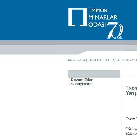
ANA SAYFA
|
ENGLISH
|
İLETİŞİM
|
SIKÇA S
Devam Eden
Sonuçlanan
“Kom
Yarı
Teslim 
“Komşu
çözümle