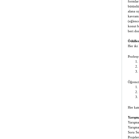
formlar
bütünlü
alana u
kavramı
(eğlenc
konut b
beri do
Ödüller
Her iki
Profesy
1.
2.
3.
Öğrenci
1.
2.
3.
Her kat
Yarışm
Yarışma
Yarışma
Soru S
Projeler