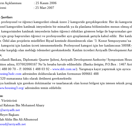
rın Açıklanması
: 25 Kasım 2006
öreni
: 25 Mart 2007
 Şartları
 profesyonel ve öğrenci kategorileri olmak üzere 2 kategoride gerçekleşecektir. Her iki kategorinin
onel kategoriden katılmak isteyenlerin bir mimarlık ya da planlama bölümünden mezun olmuş ol
 kategorisinden katılmak isteyenlerin halen öğrenci oldukları gösteren belge ile başvurmaları ge
i için grup başvuruları öğrenci ve profesyoneller ayrı gruplanmak şartıyla kabul edilir.
Her katıl
ir. Ödül alan projelerin müellifleri Riyad kentinde düzenlenecek olan ‘3. Konut Sempozyumu’na d
 kategorisi için katılım ücreti istenmemektedir. Profesyonel kategori için her katılımcının 500SR
olar karşılığı olan meblağı ödemeleri gerekmektedir. Katılım ücretleri
Arriyadh Development Au
a;
ollandi Bankası, Diplomatic Quarter Şubesi, Arriyadh Development Authority/ Symposium Hou
tion adına, 037002090167 No’lu hesaba havale edilmelidir. (Banka iletişim; P.O.Box : 1467 Ar
 488 00 70 – F: 00966 1 488 03 92 -
www.shb.com.sa/
)
. Yarışmaya kayıt yaptırmak için ayrıca
using3udc.com
adresinden doldurulacak katılım formunun 009661 488
520 numarasına faks olarak iletilmesi gerekmektedir.
ya katılmak için gereken dokümanlar ve tasarlanacak olan konut bölgesi için istenen teknik progr
www.housing3.org/
adresinden temin edilebilir.
in:
a Yürütücüsü
dul Rahman Bin Mohamed Alsary
ri@arriyadh.net
Heyet Başkanı
lah Aldin Bin Ali Alhumoud
moud@arriyadh.net