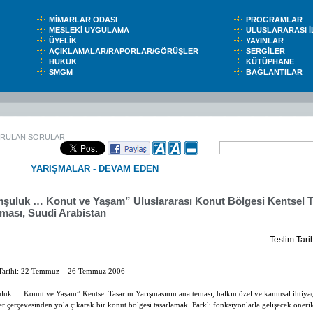
MİMARLAR ODASI
PROGRAMLAR
MESLEKİ UYGULAMA
ULUSLARARASI 
ÜYELİK
YAYINLAR
AÇIKLAMALAR/RAPORLAR/GÖRÜŞLER
SERGİLER
HUKUK
KÜTÜPHANE
SMGM
BAĞLANTILAR
ORULAN SORULAR
YARIŞMALAR - DEVAM EDEN
şuluk … Konut ve Yaşam” Uluslararası Konut Bölgesi Kentsel 
şması, Suudi Arabistan
Teslim Tar
Tarihi:
22 Temmuz – 26 Temmuz 2006
luk … Konut ve Yaşam”
Kentsel Tasarım Yarışmasının ana teması, halkın özel ve kamusal ihtiyaç
r çerçevesinden yola çıkarak bir konut bölgesi tasarlamak. Farklı fonksiyonlarla gelişecek öneril