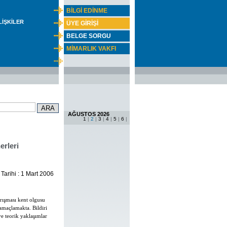
BİLGİ EDİNME
İLİŞKİLER
ÜYE GİRİŞİ
BELGE SORGU
MİMARLIK VAKFI
AĞUSTOS 2026
1
|
2
|
3
|
4
|
5
|
6
|
erleri
 Tarihi : 1 Mart 2006
rışması kent olgusu
 amaçlamakta. Bildiri
ve teorik yaklaşımlar