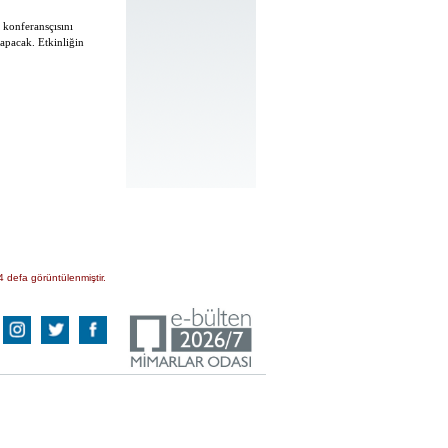
 konferansçısını
apacak. Etkinliğin
4 defa görüntülenmiştir.