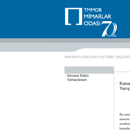
ANA SAYFA
|
ENGLISH
|
İLETİŞİM
|
SIKÇA S
Devam Eden
Sonuçlanan
Kana
Yarı
İki sen
üzerine
özetleri
barındı