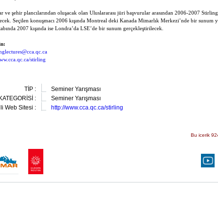
r ve şehir plancılarından oluşacak olan Uluslararası jüri başvurular arasından 2006-2007 Stirling
yecek. Seçilen konuşmacı 2006 kışında Montreal deki Kanada Mimarlık Merkezi’nde bir sunum y
etabında 2007 kışında ise Londra’da LSE’de bir sunum gerçekleştirilecek.
in:
linglectures@cca.qc.ca
ww.cca.qc.ca/stirling
TİP :
Seminer Yarışması
KATEGORİSİ :
Seminer Yarışması
ili Web Sitesi :
http://www.cca.qc.ca/stirling
Bu icerik 92