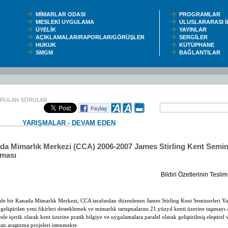
MİMARLAR ODASI
PROGRAMLAR
MESLEKİ UYGULAMA
ULUSLARARASI 
ÜYELİK
YAYINLAR
AÇIKLAMALAR/RAPORLAR/GÖRÜŞLER
SERGİLER
HUKUK
KÜTÜPHANE
SMGM
BAĞLANTILAR
ORULAN SORULAR
YARIŞMALAR - DEVAM EDEN
da Mimarlık Merkezi (CCA) 2006-2007 James Stirling Kent Semin
şması
Bildiri Özetlerinin Teslim
ede bir Kanada Mimarlık Merkezi, CCA tarafından düzenlenen James Stirling Kent Seminerleri Ya
 geliştirilen yeni fikirleri desteklemek ve mimarlık tartışmalarını 21.yüzyıl kenti üzerine taşımayı
nde içerik olarak kent üzerine pratik bilgiye ve uygulamalara paralel olarak geliştirilmiş eleştirel 
ran araştırma projeleri istenmekte.