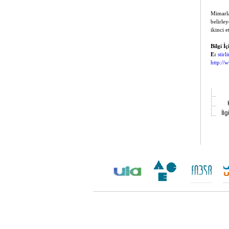
Mimarla
belirle
ikinci 
Bilgi İç
E:
stir
http://w
İlg