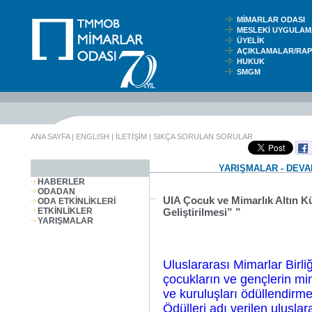
MİMARLAR ODASI
MESLEKİ UYGUL
ÜYELİK
AÇIKLAMALAR/RA
HUKUK
SMGM
ANA SAYFA
|
ENGLISH
|
İLETİŞİM
|
SIKÇA SORULAN SORULAR
YARIŞMALAR - DEV
HABERLER
ODADAN
UIA Çocuk ve Mimarlık Altın Kü
ODA ETKİNLİKLERİ
ETKİNLİKLER
Geliştirilmesi” ”
YARIŞMALAR
Uluslararası Mimarlar Birl
çocukların ve gençlerin mima
ve kuruluşları ödüllendirm
Ödülleri adı verilen ulusla