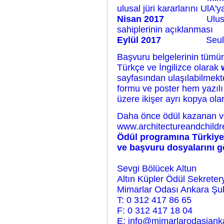
ulusal jüri kararlarını UlA'y
Nisan 2017
Ulus
sahiplerinin açıklanması
Eylül 2017
Seul
Başvuru belgelerinin tümüne
Türkçe ve İngilizce olarak
sayfasından ulaşılabilmekt
formu ve poster hem yazılı
üzere ikişer ayrı kopya ola
Daha önce ödül kazanan ve 
www.architectureandchildr
Ödül programına Türkiye’
ve başvuru dosyalarını g
Sevgi Bölücek Altun
Altın Küpler Ödül Sekreter
Mimarlar Odası Ankara Şu
T: 0 312 417 86 65
F: 0 312 417 18 04
E: info@mimarlarodasiank