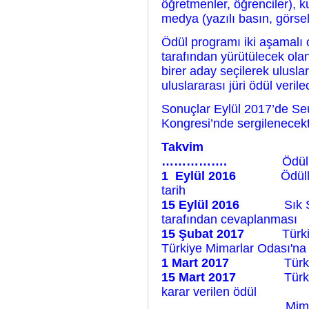
öğretmenler, öğrenciler), ku
medya (yazılı basın, görsel
Ödül programı iki aşamalı o
tarafından yürütülecek olan
birer aday seçilerek ulusla
uluslararası jüri ödül veril
Sonuçlar Eylül 2017’de Seu
Kongresi’nde sergilenecekti
Takvim
…………….
Ödül
1 Eylül 2016
Ödüll
tarih
15 Eylül 2016
Sık Sor
tarafından cevaplanması
15 Şubat 2017
Türk
Türkiye Mimarlar Odası'na i
1 Mart 2017
Türk
15 Mart 2017
Türk
karar verilen ödül
Mimarlar Odası ve