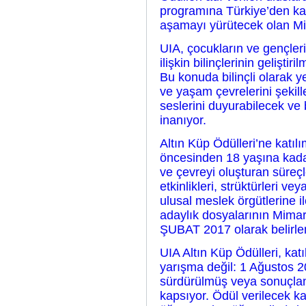
programına Türkiye’den katı
aşamayı yürütecek olan Mim
UIA, çocukların ve gençleri
ilişkin bilinçlerinin gelişti
Bu konuda bilinçli olarak ye
ve yaşam çevrelerini şekill
seslerini duyurabilecek ve 
inanıyor.
Altın Küp Ödülleri’ne katıl
öncesinden 18 yaşına kadar
ve çevreyi oluşturan süreçl
etkinlikleri, strüktürleri ve
ulusal meslek örgütlerine i
adaylık dosyalarının Mimar
ŞUBAT 2017 olarak belirle
UIA Altın Küp Ödülleri, katı
yarışma değil: 1 Ağustos 20
sürdürülmüş veya sonuçland
kapsıyor. Ödül verilecek kat