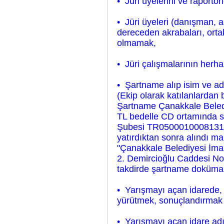
• Jüri üyelerini ve raportö
• Jüri üyeleri (danışman, as
dereceden akrabaları, ortak
olmamak,
• Jüri çalışmalarının herh
• Şartname alıp isim ve ad
(Ekip olarak katılanlardan bi
Şartname Çanakkale Beledi
TL bedelle CD ortamında sa
Şubesi TR05000100081311
yatırdıktan sonra alındı 
"Çanakkale Belediyesi İmar
2. Demircioğlu Caddesi N
takdirde şartname dokümanı
• Yarışmayı açan idarede, ya
yürütmek, sonuçlandırmak
• Yarışmayı açan idare adı