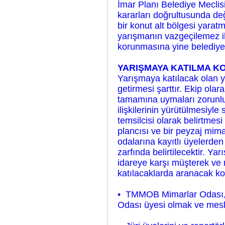
İmar Planı Belediye Meclisi
kararları doğrultusunda değ
bir konut alt bölgesi yara
yarışmanın vazgeçilemez il
korunmasına yine belediyesi
YARIŞMAYA KATILMA K
Yarışmaya katılacak olan y
getirmesi şarttır. Ekip olara
tamamına uymaları zorunludu
ilişkilerinin yürütülmesiyle
temsilcisi olarak belirtmesi
plancısı ve bir peyzaj mim
odalarına kayıtlı üyelerden 
zarfında belirtilecektir. Yar
idareye karşı müşterek ve
katılacaklarda aranacak ko
• TMMOB Mimarlar Odası, Ş
Odası üyesi olmak ve mes