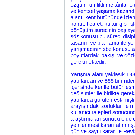
özgün, kimlikli mekânlar o
ve kentsel yaşama kazandı
alanı; kent bütününde izl
konut, ticaret, kültür gibi i
dönüşüm sürecinin başlayac
söz konusu bu süreci disipl
tasarım ve planlama ile y
yarışmacının söz konusu al
boyutlardaki bakışı ve göz
gerekmektedir.
Yarışma alanı yaklaşık 1980
yapılardan ve 866 birimden
içerisinde kentle bütünleşm
değişimler ile birlikte ger
yapılarda görülen eskimişl
arayışındaki zorluklar ile 
kullanıcı talepleri sonucun
araştırmaları sonucu elde e
yenilenmesi kararı alınmış
gün ve sayılı karar ile R