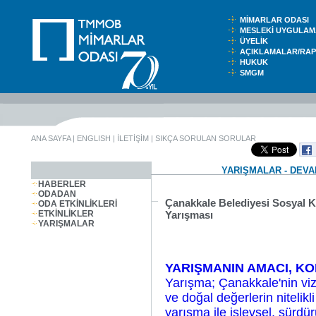
MİMARLAR ODASI
MESLEKİ UYGUL
ÜYELİK
AÇIKLAMALAR/RA
HUKUK
SMGM
ANA SAYFA
|
ENGLISH
|
İLETİŞİM
|
SIKÇA SORULAN SORULAR
YARIŞMALAR - DEV
HABERLER
ODADAN
Çanakkale Belediyesi Sosyal K
ODA ETKİNLİKLERİ
ETKİNLİKLER
Yarışması
YARIŞMALAR
YARIŞMANIN AMACI, K
Yarışma; Çanakkale'nin vi
ve doğal değerlerin nitelikl
yarışma ile işlevsel, sürdür