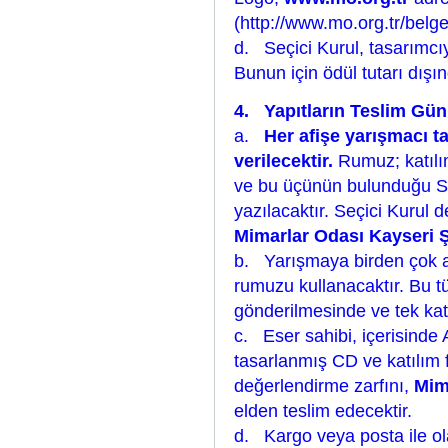
(
http://www.mo.org.tr/bel
d. Seçici Kurul, tasarımcıy
Bunun için ödül tutarı dış
4. Yapıtların Teslim Günü
a.
Her afişe yarışmacı t
verilecektir.
Rumuz; katılım
ve bu üçünün bulunduğu Se
yazılacaktır. Seçici Kurul 
Mimarlar Odası Kayseri 
b. Yarışmaya birden çok afi
rumuzu kullanacaktır. Bu tür
gönderilmesinde ve tek kat
c. Eser sahibi, içerisinde 
tasarlanmış CD ve katılım
değerlendirme zarfını,
Mim
elden teslim edecektir.
d. Kargo veya posta ile o