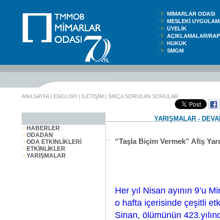
MİMARLAR ODASI
MESLEKİ UYGUL
ÜYELİK
AÇIKLAMALAR/RA
HUKUK
SMGM
ANA SAYFA
|
ENGLISH
|
İLETİŞİM
|
SIKÇA SORULAN SORULAR
YARIŞMALAR - DEV
HABERLER
ODADAN
“Taşla Biçim Vermek” Afiş Yar
ODA ETKİNLİKLERİ
ETKİNLİKLER
YARIŞMALAR
Her yıl Nisan ayının 9’u 
o hafta içerisinde çeşitli e
Sinan, ölümünün 423.yılınd