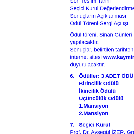
Son Teslim Tarihi
Seçici Kurul Değerlendir
Sonuçların Açıklanma
Ödül Töreni-Sergi Açıl
Ödül töreni, Sinan Günleri 
yapılacaktır.
Sonuçlar, belirtilen tarihte
internet sitesi
www.kaymi
duyurulacaktır.
6. Ödüller: 3 ADET ÖD
Birincilik Ödül
İkincilik Ödül
Üçüncülük Ödül
1.Mansiyon 
2.Mansiyon 
7. Seçici Kurul
Prof. Dr. Ayşegül İZER, Gr