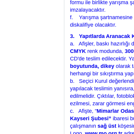
formu ile birlikte yarışma ş
imzalayacaktır.
f. Yarışma şartnamesine u
diskalifiye olacaktır.
3. Yapıtlarda Aranacak 
a. Afişler, baskı hazırlığ
CMYK
renk modunda,
300
CD'de teslim edilecektir. 
boyutunda, dikey
olarak 
herhangi bir sıkıştırma yap
b. Seçici Kurul değerlendi
yapılacak teslimin yanısıra,
edilmelidir. Çıktılar, fotobl
ezilmesi, zarar görmesi eng
c. Afişte, "
Mimarlar Odas
Kayseri Şubesi”
ibaresi b
çalışmanın
sağ üst
köşesin
Logo,
www.mo.org.tr
adres