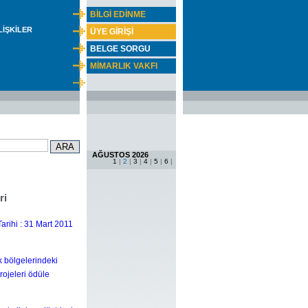
BİLGİ EDİNME
İLİŞKİLER
ÜYE GİRİŞİ
BELGE SORGU
MİMARLIK VAKFI
AĞUSTOS 2026
1
|
2
|
3
|
4
|
5
|
6
|
ri
arihi : 31 Mart 2011
ik bölgelerindeki
rojeleri ödüle