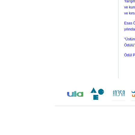
Yarışm
ve kur
ve kır
Esas Ö
yılında
“Üstün
Ödülü”
Ödül P