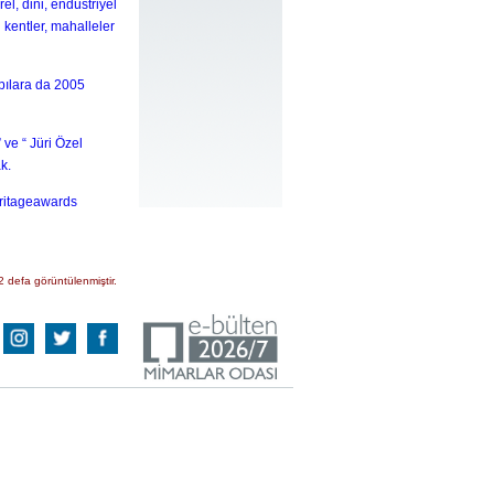
l, dini, endüstriyel
 kentler, mahalleler
pılara da 2005
ve “ Jüri Özel
ak.
eritageawards
2 defa görüntülenmiştir.