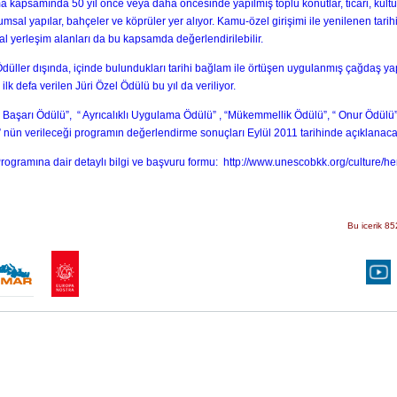
a kapsamında 50 yıl önce veya daha öncesinde yapılmış toplu konutlar, ticari, kültüre
umsal yapılar, bahçeler ve köprüler yer alıyor. Kamu-özel girişimi ile yenilenen tarihi
sal yerleşim alanları da bu kapsamda değerlendirilebilir.
düller dışında, içinde bulundukları tarihi bağlam ile örtüşen uygulanmış çağdaş ya
 ilk defa verilen Jüri Özel Ödülü bu yıl da veriliyor.
 Başarı Ödülü”, “ Ayrıcalıklı Uygulama Ödülü” , “Mükemmellik Ödülü”, “ Onur Ödülü” 
 nün verileceği programın değerlendirme sonuçları Eylül 2011 tarihinde açıklanac
rogramına dair detaylı bilgi ve başvuru formu:
http://www.unescobkk.org/culture/h
Bu icerik 85