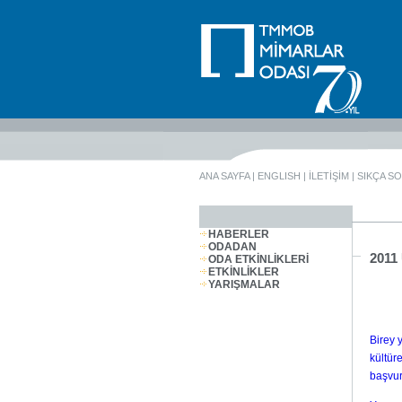
ANA SAYFA
|
ENGLISH
|
İLETİŞİM
|
SIKÇA S
HABERLER
ODADAN
2011
ODA ETKİNLİKLERİ
ETKİNLİKLER
YARIŞMALAR
Birey 
kültür
başvur