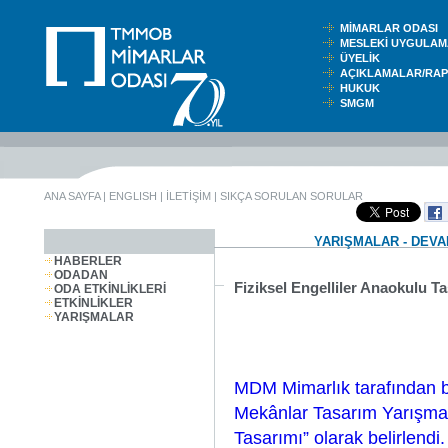
MİMARLAR ODASI
MESLEKİ UYGUL
ÜYELİK
AÇIKLAMALAR/RA
HUKUK
SMGM
ANA SAYFA
|
ENGLISH
|
İLETİŞİM
|
SIKÇA SORULAN SORULAR
YARIŞMALAR - DEV
HABERLER
ODADAN
Fiziksel Engelliler Anaokulu T
ODA ETKİNLİKLERİ
ETKİNLİKLER
YARIŞMALAR
MDM Mimarlık tarafından b
Mekânlar Tasarım Yarışması
Tasarımı” olarak belirlendi.