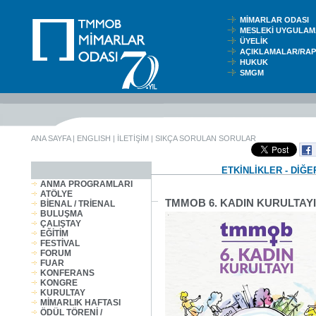
MİMARLAR ODASI
MESLEKİ UYGUL
ÜYELİK
AÇIKLAMALAR/RA
HUKUK
SMGM
ANA SAYFA
|
ENGLISH
|
İLETİŞİM
|
SIKÇA SORULAN SORULAR
ETKİNLİKLER - DİĞE
ANMA PROGRAMLARI
ATÖLYE
TMMOB 6. KADIN KURULTAYI
BİENAL / TRİENAL
BULUŞMA
ÇALIŞTAY
EĞİTİM
FESTİVAL
FORUM
FUAR
KONFERANS
KONGRE
KURULTAY
MİMARLIK HAFTASI
ÖDÜL TÖRENİ /