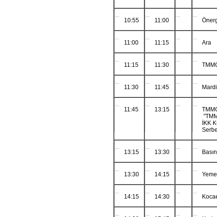
10:55
11:00
Önerg
11:00
11:15
Ara
11:15
11:30
TMMO
11:30
11:45
Mard
11:45
13:15
TMMOB
"TMMO
İKK 
Serbe
13:15
13:30
Basın
13:30
14:15
Yemek
14:15
14:30
Koca