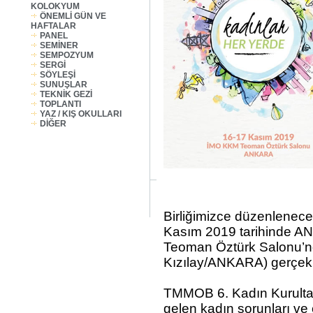
KOLOKYUM
ÖNEMLİ GÜN VE
HAFTALAR
PANEL
SEMİNER
SEMPOZYUM
SERGİ
SÖYLEŞİ
SUNUŞLAR
TEKNİK GEZİ
TOPLANTI
YAZ / KIŞ OKULLARI
DİĞER
Birliğimizce düzenlenec
Kasım 2019 tarihinde A
Teoman Öztürk Salonu’n
Kızılay/ANKARA) gerçekl
TMMOB 6. Kadın Kurultay
gelen kadın sorunları ve