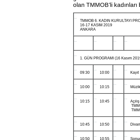
olan TMMOB’li kadınları 
TMMOB 6. KADIN KURULTAYI PR
16-17 KASIM 2019
ANKARA
1. GÜN PROGRAMI (16 Kasım 2019
09:30
10:00
Kayıt
10:00
10:15
Müzik
10:15
10:45
Açılı
TMMO
TMMO
10:45
10:50
Divan
10:50
10:55
Sonuç