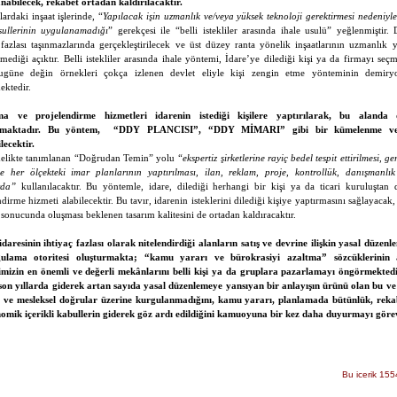
nabilecek, rekabet ortadan kaldırılacaktır.
ardaki inşaat işlerinde, “
Yapılacak işin uzmanlık ve/veya yüksek teknoloji gerektirmesi nedeniyle
usullerinin uygulanamadığı
” gerekçesi ile “belli istekliler arasında ihale usulü” yeğlenmiştir.
 fazlası taşınmazlarında gerçekleştirilecek ve üst düzey ranta yönelik inşaatlarının uzmanlık
rmediği açıktır. Belli istekliler arasında ihale yöntemi, İdare’ye dilediği kişi ya da firmayı seç
ugüne değin örnekleri çokça izlenen devlet eliyle kişi zengin etme yönteminin demiryol
ektedir.
ma ve projelendirme hizmetleri idarenin istediği kişilere yaptırılarak, bu aland
ılmaktadır. Bu yöntem,
“DDY PLANCISI”, “DDY MİMARI” gibi bir kümelenme ve 
lecektir.
elikte tanımlanan “Doğrudan Temin” yolu
“ekspertiz şirketlerine rayiç bedel tespit ettirilmesi, g
ine her ölçekteki imar planlarının yaptırılması, ilan, reklam, proje, kontrollük, danışmanl
rda”
kullanılacaktır. Bu yöntemle, idare, dilediği herhangi bir kişi ya da ticari kuruluşta
ndirme hizmeti alabilecektir. Bu tavır, idarenin isteklerini dilediği kişiye yaptırmasını sağlayacak
 sonucunda oluşması beklenen tasarım kalitesini de ortadan kaldıracaktır.
aresinin ihtiyaç fazlası olarak nitelendirdiği alanların satış ve devrine ilişkin yasal düzen
ulama otoritesi oluşturmakta; “kamu yararı ve bürokrasiyi azaltma” sözcüklerinin 
rimizin en önemli ve değerli mekânlarını belli kişi ya da gruplara pazarlamayı öngörmek
son yıllarda giderek artan sayıda yasal düzenlemeye yansıyan bir anlayışın ürünü olan bu ve
l ve mesleksel doğrular üzerine kurgulanmadığını, kamu yararı, planlamada bütünlük, rekabe
omik içerikli kabullerin giderek göz ardı edildiğini kamuoyuna bir kez daha duyurmayı gör
Bu icerik 155