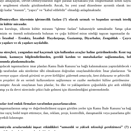
yı amaçlayan, Devlet Demiryollarının diğer parasal kaynaklara yük oluşturmadan kendi kayn
ır sergilemesi olumlu gözükmektedir. Ancak, bu yeni yasal düzenleme ayrıntılı olarak inc
ldiği kadar “masum”, “yapıcı” ve “kabul edilebilir” olmadığı anlaşılmaktadır.
Demiryolları idaresinin işletmecilik fazlası (?) olarak satmak ve başından savmak istedi
in kültür mirasıdır.
u kuruluşu, ülkenin kültür mirasını “işletme fazlası” bahanesiyle satmaktadır. Satışa çıkart
imizin en önemli noktalarında bulunan ve çoğu kültürel miras niteliği taşıyan taşınmazlar da
da
İstanbul - Erenköy, İstanbul- Haydarpaşa, Gaziantep, Diyarbakır, Zonguldak - Çay
 yapıları ve ek yapıları sayılabilir.
a süreçleri, yangından mal kaçırmak için kullanılan araçlar haline getirilmektedir. Kent to
lümü, kamuoyu bilgilendirilmeden, gerekli katılım ve mutabakatlar sağlanmadan, belli
tusunda planlanmaktadır.
yapılacak taşınmazların imar planları Kamu İhale Kanunu’na bağlı kalınmaksızın yaptırılabilecek 
ğı tarafından askı sürelerine tâbi olmaksızın doğrudan onaylanabilecektir. İmar planlarının
“ke
l çevreye uygun olarak görüntü ve çevre kirliliğini gidermek amacıyla, kent dokusuna ve şehircilik
 projeleri ile en verimli kullanımların sağlanması ve cazibe merkezleri hâline getirilmesine 
müştür. Ancak onaylanan bazı planlar, bu ilke ve yaklaşımların çoğunlukla göz ardı edildiğini
satışı ya da devri sürecinde çekici hale gelmesi için düzenlendiğini göstermektedir.
zlar özel emlak firmaları tarafından pazarlanacaktır.
aşınmazlarının satışı ve değerlendirilmesi uygun görülen yerler için Kamu İhale Kanunu’na bağl
erine rayiç bedel tespit ettirmeye, ilan, reklam, proje, kontrollük, danışmanlık veya pazarlama gib
etkili kılınmıştır.
miryolu arsalarındaki inşaat etkinlikleri “
uzmanlık ve yüksek teknoloji gerektirmesi”
(?) n