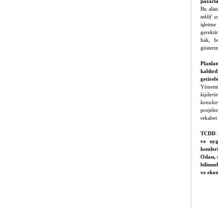
pazarla
Bu alanl
teklif 
işletme
gerekti
hak, b
gösterm
Planla
kaldır
getirebi
Yönetm
kişiler
konula
projele
rekabet
TCDD id
ve uyg
kentle
Odası, 
bilimse
ve ekon