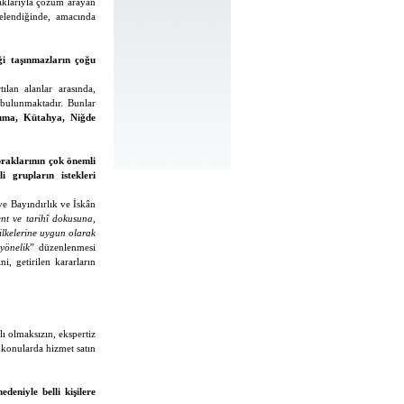
aklarıyla çözüm arayan
elendiğinde, amacında
ği taşınmazların çoğu
ılan alanlar arasında,
 bulunmaktadır. Bunlar
cuma, Kütahya, Niğde
praklarının çok önemli
 grupların istekleri
ve Bayındırlık ve İskân
nt ve tarihî dokusuna,
 ilkelerine uygun olarak
yönelik
” düzenlenmesi
, getirilen kararların
ı olmaksızın, ekspertiz
i konularda hizmet satın
edeniyle belli kişilere