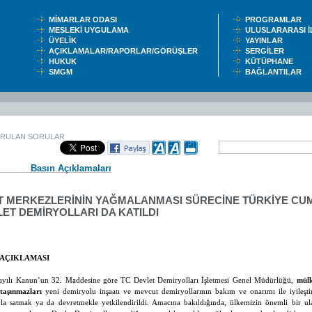
MİMARLAR ODASI
PROGRAMLAR
MESLEKİ UYGULAMA
ULUSLARARASI 
ÜYELİK
YAYINLAR
AÇIKLAMALAR/RAPORLAR/GÖRÜŞLER
SERGİLER
HUKUK
KÜTÜPHANE
SMGM
BAĞLANTILAR
ORULAN SORULAR
Basın Açıklamaları
T MERKEZLERİNİN YAĞMALANMASI SÜRECİNE TÜRKİYE CU
ET DEMİRYOLLARI DA KATILDI
 AÇIKLAMASI
ayılı Kanun’un 32. Maddesine göre TC Devlet Demiryolları İşletmesi Genel Müdürlüğü,
mülk
 taşınmazları
yeni demiryolu inşaatı ve mevcut demiryollarının bakım ve onarımı ile iyileşti
la satmak ya da devretmekle yetkilendirildi.
Amacına bakıldığında, ülkemizin önemli bir ul