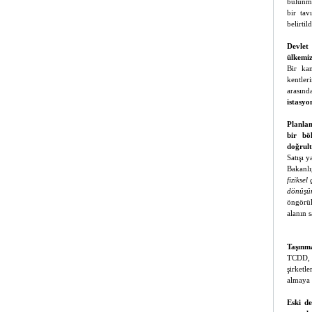
bulunma
bir tav
belirti
Devlet 
ülkemiz
Bir kam
kentler
arasın
istasyon
Planlam
bir bö
doğrul
Satışı 
Bakanlı
fizikse
dönüşüm
öngörül
alanın 
Taşınma
TCDD, t
şirketl
almaya y
Eski de