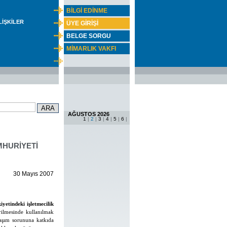
BİLGİ EDİNME
İLİŞKİLER
ÜYE GİRİŞİ
BELGE SORGU
MİMARLIK VAKFI
AĞUSTOS 2026
1
|
2
|
3
|
4
|
5
|
6
|
MHURİYETİ
30 Mayıs 2007
iyetindeki işletmecilik
rilmesinde kullanılmak
aşım sorununa katkıda