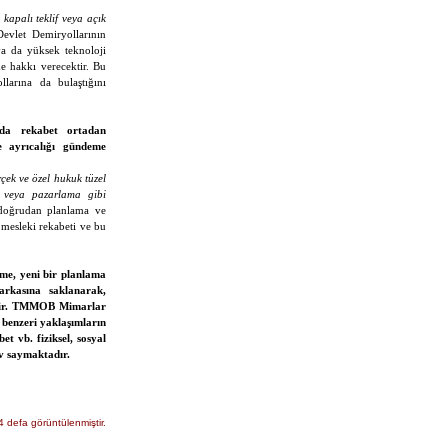
 kapalı teklif veya açık
 Devlet Demiryollarının
 ya da yüksek teknoloji
me hakkı verecektir. Bu
larına da bulaştığını
a da rekabet ortadan
ayrıcalığı gündeme
erçek ve özel hukuk tüzel
ık veya pazarlama gibi
n doğrudan planlama ve
, mesleki rekabeti ve bu
leme, yeni bir planlama
arkasına saklanarak,
tedir. TMMOB Mimarlar
 benzeri yaklaşımların
t vb. fiziksel, sosyal
ev saymaktadır.
4 defa görüntülenmiştir.