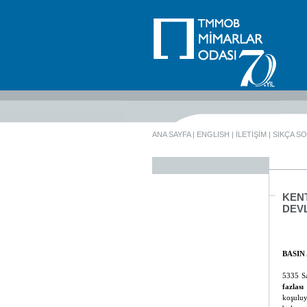
ANA SAYFA
|
ENGLISH
|
İLETİŞİM
|
SIKÇA S
KEN
DEVL
BASIN
5335 S
fazlası
koşuluy