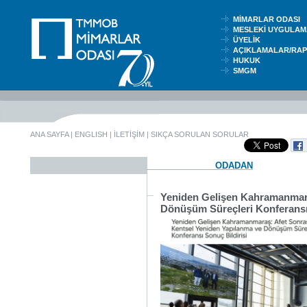
MİMARLAR ODASI
MESLEKİ UYGUL
ÜYELİK
AÇIKLAMALAR/RA
HUKUK
SMGM
ANA SAYFA
|
ENGLISH
|
İLETİŞİM
|
SIKÇA SORULAN SORULAR
ODADAN
Yeniden Gelişen Kahramanmara
Dönüşüm Süreçleri Konferansı 