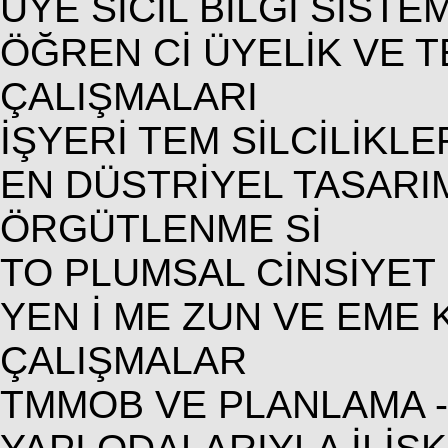
ÜYE SİCİL BİLGİ SİSTE
ÖĞREN Cİ ÜYELİK VE 
ÇALIŞMALARI
İŞYERİ TEM SİLCİLİKL
EN DÜSTRİYEL TASARI
ÖRGÜTLENME Sİ
TO PLUMSAL CİNSİYET 
YEN İ ME ZUN VE EME K
ÇALIŞMALAR
TMMOB VE PLANLAMA -