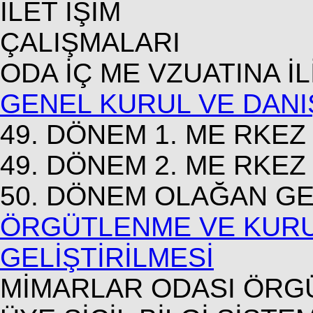
İLET İŞİM
ÇALIŞMALARI
ODA İÇ ME VZUATINA İ
GENEL KURUL VE DANI
49. DÖNEM 1. ME RKE
49. DÖNEM 2. ME RKE
50. DÖNEM OLAĞAN GE
ÖRGÜTLENME VE KURU
GELİŞTİRİLMESİ
MİMARLAR ODASI ÖRG