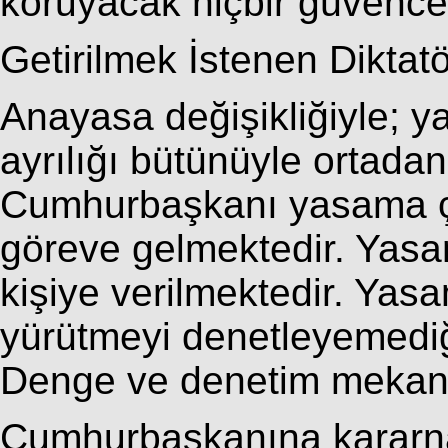
koruyacak hiçbir güvenc
Getirilmek İstenen Diktatö
Anayasa değişikliğiyle; 
ayrılığı bütünüyle ortadan
Cumhurbaşkanı yasama ço
göreve gelmektedir. Yasam
kişiye verilmektedir. Yas
yürütmeyi denetleyemediği
Denge ve denetim mekani
Cumhurbaşkanına kararna