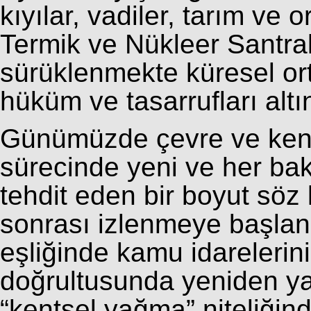
kıyılar, vadiler, tarım ve 
Termik ve Nükleer Santral 
sürüklenmekte küresel ort
hüküm ve tasarrufları altı
Günümüzde çevre ve kent
sürecinde yeni ve her b
tehdit eden bir boyut söz
sonrası izlenmeye başlana
eşliğinde kamu idarelerin
doğrultusunda yeniden yap
“kentsel yağma” niteliğin