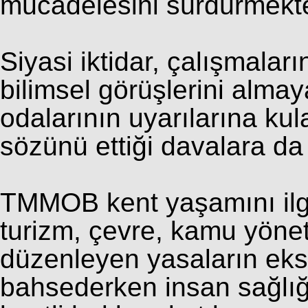
mücadelesini sürdürmekt
Siyasi iktidar, çalışmalar
bilimsel görüşlerini alma
odalarının uyarılarına ku
sözünü ettiği davalara d
TMMOB kent yaşamını ilgil
turizm, çevre, kamu yönet
düzenleyen yasaların eksik
bahsederken insan sağlığı