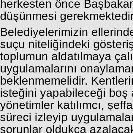
herkesten önce Başbakanı
düşünmesi gerekmektedir
Belediyelerimizin ellerind
suçu niteliğindeki gösteriş
toplumun aldatılmaya çal
uygulamalarını onaylama
beklenmemelidir. Kentlerim
isteğini yapabileceği boş a
yönetimler katılımcı, şeffa
süreci izleyip uygulamalar
sorunlar oldukça azalacakt