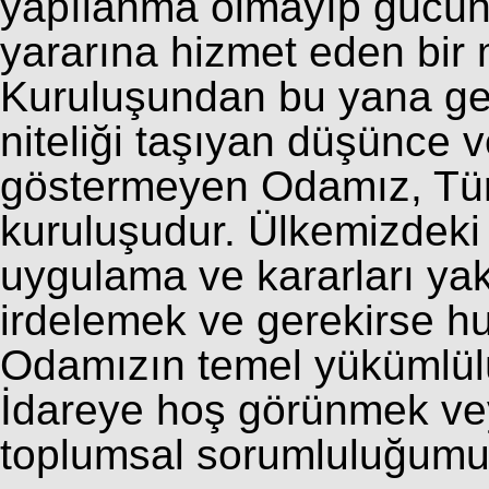
yapılanma olmayıp gücü
yararına hizmet eden bir
Kuruluşundan bu yana geç
niteliği taşıyan düşünce
göstermeyen Odamız, Tür
kuruluşudur. Ülkemizdeki y
uygulama ve kararları ya
irdelemek ve gerekirse h
Odamızın temel yükümlülü
İdareye hoş görünmek vey
toplumsal sorumluluğumu