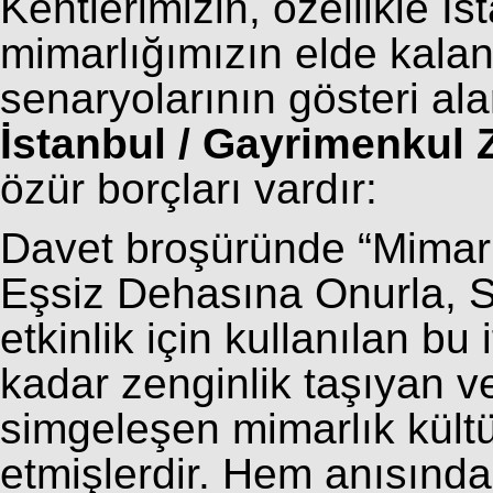
Kentlerimizin, özellikle 
mimarlığımızın elde kalan
senaryolarının gösteri ala
İstanbul / Gayrimenkul Z
özür borçları vardır:
Davet broşüründe “Mimar 
Eşsiz Dehasına Onurla, Say
etkinlik için kullanılan b
kadar zenginlik taşıyan v
simgeleşen mimarlık kültür
etmişlerdir. Hem anısınd