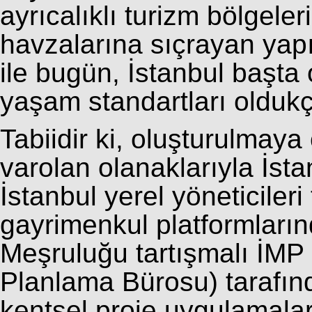
ayrıcalıklı turizm bölgele
havzalarına sıçrayan yapı
ile bugün, İstanbul başta
yaşam standartları olduk
Tabiidir ki, oluşturulmaya 
varolan olanaklarıyla İsta
İstanbul yerel yöneticileri
gayrimenkul platformları
Meşruluğu tartışmalı İMP 
Planlama Bürosu) tarafınd
kentsel proje uygulamaları