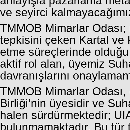
anlayışla pazarlama metaı
ve seyirci kalmayacağımız
TMMOB Mimarlar Odası; 
tepkisini çeken Kartal v
etme süreçlerinde olduğu
aktif rol alan, üyemiz Su
davranışlarını onaylamam
TMMOB Mimarlar Odası, (
Birliği’nin üyesidir ve S
halen sürdürmektedir; UI
bulunmamaktadır. Bu tür t