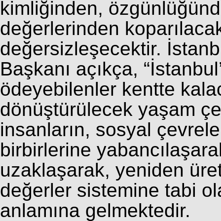
kimliğinden, özgünlüğünd
değerlerinden koparılaca
değersizleşecektir. İstan
Başkanı açıkça, “İstanbu
ödeyebilenler kentte kala
dönüştürülecek yaşam çev
insanların, sosyal çevrel
birbirlerine yabancılaşara
uzaklaşarak, yeniden üre
değerler sistemine tabi ol
anlamına gelmektedir.