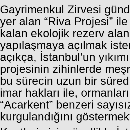
Gayrimenkul Zirvesi günd
yer alan “Riva Projesi” il
kalan ekolojik rezerv alan
yapılaşmaya açılmak iste
açıkça, İstanbul’un yıkım
projesinin zihinlerde me
bu sürecin uzun bir süredi
imar hakları ile, ormanla
“Acarkent” benzeri sayısı
kurgulandığını göstermekt